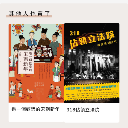
反服貿運動的美國因素／胡清雅
告一段落，所造成的社會氛圍與政治後果也會持續發
其他人也買了
中國民族主義的崛起與挑戰／劉紹華
酵。
拒絕大陸化，才有中國化／笑蜀
「太陽花」為何盛開？：大眾文化的省思／胡全威
在《思想》26期，我們針對香港的歷史發展與近期的
「對太陽花說不！」：左翼酷兒的性／別家國詰難／洪
社會態勢製作了一個「香港：本土與左右」專輯，對於
凌
理解稍後的佔中運動提供了不可或缺的背景分析。在本
思想訪談
期《思想》，我們又邀集多篇文章組成專輯，對於台灣
建設性的政治反對派：陳子明先生訪談錄／陳宜中
的太陽花運動展開詮釋、評價。在26期的〈致讀者〉
思想評論
中，我們指出大體上港台社會正處在三個因素糾結構成
達瓦里希在何方：從《前進，達瓦里希》看中國大陸社
的歷史處境之中：中國大陸的強勢崛起造成震撼與不
會的思想狀況／葉攀
安，港台現有政治結構本身短絀而僵硬，世代板塊的移
致讀者
動更帶來了不同世代群體的脫節甚至摩擦。這些因素其
版權頁
實並非港台所獨見；世界上的多數社會都面臨類似的難
過一個歡樂的宋朝新年
318佔領立法院
封底
題。不過香港與台灣由於其地理位置、歷史牽連、以及
其本身社會的小體量高密度，在這幾個方面的感受都特
別強烈。太陽花與佔中充分表現了這幾個問題的尖銳與