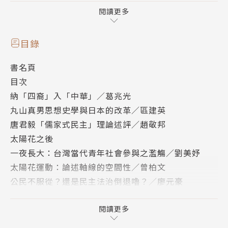
「世代正義」的追求。民主憲政體制讓各種不同意見、
閱讀更多
利益相歧的人，都有公平競爭的機會，但絕不是「包
贏」或「包不輸」。只要合理的競爭機會存在，就不能
目錄
輕易指控這個體制是不給異議者救濟機會的暴政。
書名頁
目次
本期的訪談對象陳子明先生，主張唯有建立符合普世價
納「四裔」入「中華」／葛兆光
值的憲政民主制度，以革政挽革命，才能實現相對平穩
丸山真男思想史學與日本的改革／區建英
的民主轉型，推動中國憲政民主的思想與社會建設不遺
唐君毅「儒家式民主」理論述評／趙敬邦
餘力。
太陽花之後
一夜長大：台灣當代青年社會參與之濫觴／劉美妤
【致讀者】
太陽花運動：論述軸線的空間性／曾柏文
華人世界2014年最引爭議也最耐思考的事件，當推今
公民不服從？還是民主法治倒退嚕？／廖元豪
年3月間台北爆發的太陽花運動，以及9月底香港出現
太陽花照亮民主轉型的未竟之處：318運動的政治哲學
的佔中運動。這兩次大規模的佔領與抗議，不僅對在地
側寫／葉浩
閱讀更多
社會帶來了強烈的衝擊，也對兩岸三地的既有互動模式
一個自由的篇章：行動的網路和行動的語法／陳嘉銘
形成挑戰。而且如台灣最近的選舉結果所示，即使運動