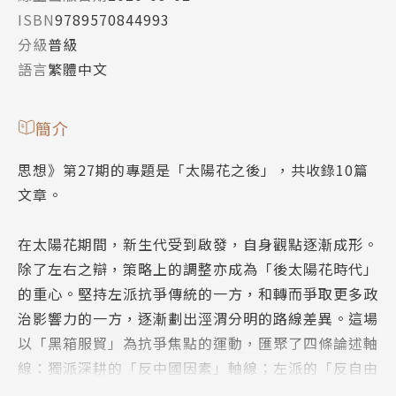
ISBN
9789570844993
分級
普級
語言
繁體中文
簡介
思想》第27期的專題是「太陽花之後」，共收錄10篇
文章。
在太陽花期間，新生代受到啟發，自身觀點逐漸成形。
除了左右之辯，策略上的調整亦成為「後太陽花時代」
的重心。堅持左派抗爭傳統的一方，和轉而爭取更多政
治影響力的一方，逐漸劃出涇渭分明的路線差異。這場
以「黑箱服貿」為抗爭焦點的運動，匯聚了四條論述軸
線：獨派深耕的「反中國因素」軸線；左派的「反自由
貿易」論述；民主改革派的「反黑箱」；青年學生對