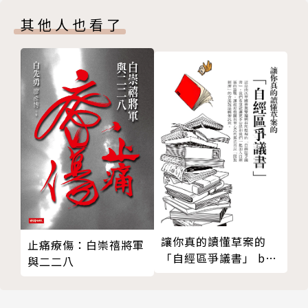
迫切。運動本身當然沒有提供答案；但它們至少逼大家
其他人也看了
去面對問題，摸索出路。
借著地利之便以及運動所激發的反思浪潮十分豐富，本
期太陽花專輯一共邀請到了十篇文章，雖然遠非全面，
不過尚稱多元，呈現了各方對這次運動的多樣理解與評
價。各篇之間多有扞格齟齬，頌揚與批評並容，所見與
所蔽互補，也正反映了台灣社會對於這個運動的不同認
知。《思想》並不是學報，作者們在敘述與分析之外，
有充分的機會表達自己的立場；不過本刊也不是運動刊
物，所以我們並不需要固守某種特定立場。我們眼中的
重要問題是：如何認識這場運動的產生背景與支撐的動
讓你真的讀懂草案的
止痛療傷：白崇禧將軍
力？如何理解參與者的嚮往與局限？如何面對運動所帶
「自經區爭議書」 by
與二二八
來的後續效應？以及──最重要的──這場劃時代的運
沃草
動何所得、何所失？