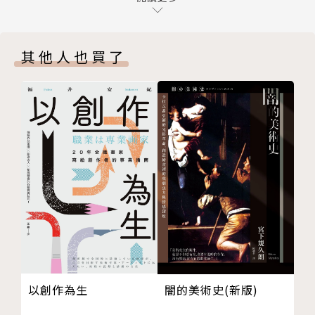
忘卻；
青年漫畫家的養成之路｜鄭問的台灣助理們
不願看見鄭問的筆墨被時間洗去，在他離世的隔年，
02日本JAPAN
毅然踏上《千年一問》的追尋旅程。
其他人也買了
深邃美麗的鄭問 1990-1999
追逐鄭問的創作足跡，從畫室助手、日本漫畫同業、出
他就是SUPER ASIA｜栗原良幸
版社編輯們的真摯吐露，
彷彿是一部藝術片｜新泰幸
重現鄭問對創作的執著與熱愛。
鄭問筆下奇幻的世界觀｜森田浩章
這個人是天才吧｜千葉徹彌
「歷史從來是為了被遺忘而寫，然而跨越千古再起的感
鄭問是色彩的魔術師｜池上遼一
動是可以隨時被喚起的。」
從插畫進入漫畫界｜高橋努、寺田克也
03香港HONG KONG
★最完整的鄭問傳記
霹靂落雷，笑傲香江 2000-2002
霹靂帝國漫畫夢｜黃強華
本書以文字拼湊完整鄭問的創作歷程，並涵蓋紀錄片1
《大霹靂》的牽線人｜溫紹倫
35分鐘之外。從鄭問紀錄片拍攝計畫的緣起開始，由
打造港漫傳奇｜黃玉郎
主創者的訪談帶出鄭問紀錄片欲探討切入的角度，如何
以創作為生
闇的美術史(新版)
一起看海的時光｜陳景團
從一個喜歡畫畫的人，變成一位畫漫畫的人，從鄭進文
從粉絲變成偉先生｜鍾英偉