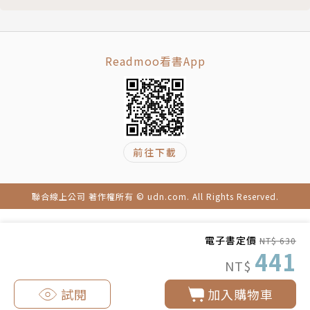
集合在一位創作者身上，卻又如此真誠。戴著腳鐐跳
舞，他在枷鎖箝制下還是如此勇敢奮力、挑戰極限，要
創造出讓人會怕的東西。越壓抑越刺激他，不能停下；
向前、向前、向前走。
Readmoo看書App
攝影韓哥說，我有一個目標：我們來讓觀眾目不暇給。
目不暇給。一如鄭問畫作給人的震撼與繽紛，眼睛前的
繁花盛開、視覺上的華麗流轉。
前往下載
透過受訪者與諸多資料構築他的面貌，如同他創造的人
物，在畫紙上一筆一筆添水加墨，人物卻終究僅存在於
聯合線上公司 著作權所有 © udn.com. All Rights Reserved.
平面上。所以到底是什麼，讓人物從電影銀幕中活脫脫
地跳將出來，留下不可磨滅的深刻印象？
電子書定價
NT$ 630
441
NT$
我行其野，是鄭問走在他心相的曠野，抑或其實是
「我」（自以為）走在鄭問的荒原？竟發現，這些
試閱
加入購物車