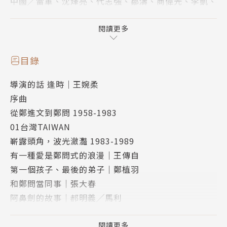
中國╱雷軍、沈烽亮、代志強、鄒濤、商偉光、李凱、
李磊、禹海蓮、宗祥智、鄭允、蔣曉光……
閱讀更多
「我想呈現鄭問身為『人』的樣貌，他的起落、孤寂、
壓抑、驕傲，時不我予。」――王婉柔（《千年一問》電
目錄
影導演）
導演的話 逢時｜王婉柔
序曲
鄭問的創作天分、畫技至今無人能超越，每一部作品皆
從鄭進文到鄭問 1958-1983
被奉為經典中的經典。
01台灣TAIWAN
他身後留下的江湖故事，重溫起來依然令人悸動不已。
嶄露頭角，波光瀲灩 1983-1989
他趕上了台灣本土漫畫最燦爛的時代，卻也經歷了最欲
有一種愛是鄭問式的浪漫｜王傳自
振乏力的時代。
第一個孩子、最後的弟子｜鄭植羽
他懷抱理想，卻不被大環境厚待，一生不斷地找尋能夠
和鄭問當同事｜張大春
全然肯定他的舞台。
阿鼻劍的故事｜郝明義╱馬利
路追尋鄭問的足跡，我們想用紀錄片訴說他的故事。
將鄭問推向世界｜黃健和
鄭問一生低調創作，鮮少受訪，甚至被曾經的書迷漸漸
鄭問闖進故宮｜鍾孟舜
閱讀更多