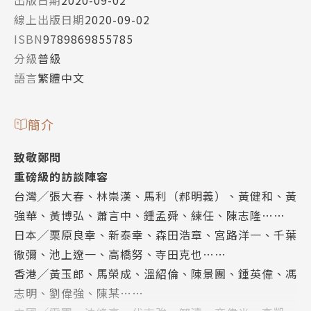
出版日期
2020-09-02
線上出版日期
2020-09-02
ISBN
9789869855785
分級
普級
語言
繁體中文
簡介
致敬鄭問
重磅級的訪談陣容
台灣╱張大春、林崇漢、馬利（郝明義）、黃健和、黃
強華、黃博弘、蕭言中、鍾孟舜、練任、陳志隆……
日本╱栗原良幸、新泰幸、森田浩章、宮路洋一、千葉
徹彌、池上遼一、高橋努、寺田克也……
香港╱黃玉郎、馬榮成、溫紹倫、陳景團、鍾英偉、馮
志明、劉偉強、陳某……