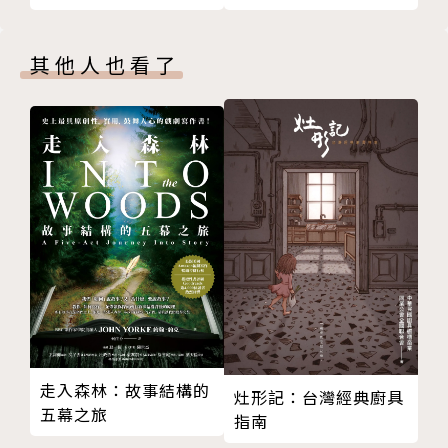
到鄭問，對於視覺創作的追求是什麼？而又如何透過與
再創風雲傳奇｜馬榮成
他一起生活的人認識他對藝術的執迷專注，與為人處事
被鄭問燙醒的人｜馮志明
的知情重義。
其他人也看了
三年之後又三年的阿鼻劍電影｜劉偉強
以鄭問學生的姿態出道｜陳某
導演王婉柔帶著劇組實地走訪，台灣、日本、香港、北
04中國CHINA
京、珠海，蒐集曾經與鄭問交集過的人事物，是鄭問遠
十年，一場遊戲一場夢 2003-2012
征異鄉的輝煌、技壓群雄的風光。但盛名背後，是他體
從北京到珠海，他很想要挑戰｜鄭問的中國助理們
力與創意的烈火燃燒、他的好勝與倔強、他的千嘗萬
《千年一問CHEN UEN》鄭問紀錄片電影製作團隊名
試、他的艱苦卓絕、他的好學勤讀，以及時刻將自己逼
單
到極致；盛名底下的小縫隙中，還躲藏著各式各樣細微
的情緒——壓抑、疑懼、沮喪、虛懷、狂烈、欲求而不
得——這些是每個創作者都有過的私密時刻，於外卻不
一定看得到。於外，鄭問心中的英雄是堅持、有道理、
有禮貌。在每個他露臉的公開影像紀錄中，你果真看到
走入森林：故事結構的
一位謙虛有禮的漫畫家，那是他要求自己的理想典範，
灶形記：台灣經典廚具
五幕之旅
指南
卻何嘗不是一個枷鎖？諸多看似背反的、矛盾的東西，