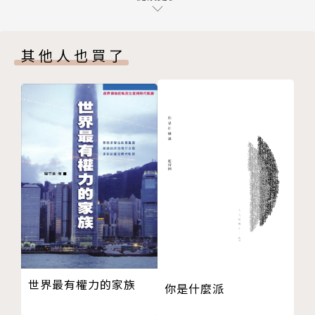
1949年的迷思與意義／林桶法
中華人民共和國成立的歷史意涵：從梁漱溟的視角看／
其他人也買了
賀照田
失敗者的共同體想像：回應龍應台的《大江大海一九四
編者：思想編輯委員會
九》／孫瑞穗
牟宗三先生百年誕辰
編輯委員名單
落葉歸根：我對牟宗三先生宗教心靈的默感／林月惠
總編輯：錢永祥
歷史哲學與儒家現代化：論牟宗三思想從黑格爾到康德
編輯委員：王超華、王智明、沈松僑、汪宏倫、林載
的轉折／施益堅
爵、周保松、陳宜中、陳冠中
牟宗三論兩岸關係與台灣認同／彭國翔
如何繼承牟宗三先生的思想遺產？／李明輝
政治哲學與在地社會
中國政治哲學需要自己的「議事日程」／慈繼偉
政治哲學如何與身處的社會互動：一個台灣哲學家的嘗
世界最有權力的家族
你是什麼派
試／謝世民
政治哲學家與現實政治／周濂