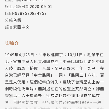
線上出版日期
2020-09-01
ISBN
9789570834857
分級
普級
語言
繁體中文
簡介
1949年4月23日，共軍攻進南京；10月1日，毛澤東在
北平宣布中華人民共和國成立。中華民國就此退出中國
大陸，輾轉「播遷」台灣，至今正好六十年。如今，在
台灣已經罕見「中華民國」一詞。「民國三十八年」更
是乏人使用。這個紀年的消失，反映了台灣歷史上的一
個時段化為黑洞，無疑還在它的位置上兀然聳立，卻無
聲無息。六十年過去，從當時巨變中掙扎過來的倖存
者，已經開始凋零，但台灣仍然必須面對1949。一段
如此關鍵、如此引起情緒反應的歷史，豈能化為一片空