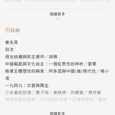
白或者一團漆黑？但是要回顧1949年並不容易：個人
的禍福與集體的成敗不是同一回事，道德的是非與歷史
閱讀更多
方向似乎沒有關連，短時段的狀態無法預示長時段的趨
勢，而回顧者個人的出身與遭遇，更注定了他會賦予這
目錄
個年份甚麼意義。
書名頁
目次
目前，以1949為主題的書籍，已經出版好幾種；學術
政治結構與民主運作／胡佛
界也舉辦了幾場研討會。《思想》一貫強調歷史意識的
中國崛起與文化自主：一個反思性的辨析／劉擎
關鍵作用，更著重兩岸乃至於大華人世界的思想源頭，
啟蒙主體理性的興衰：阿多諾與中國(後)現代性／楊小
於是繼前一期發表楊儒賓先生的大作，在本期以1949
濱
為主題推出專輯。其實，1949並不是台灣的專利
一九四九：交替與再生
（「民國三十八年」也不是）：它所啟動的歷史場景變
三本書的回憶：豐子愷、黃榮燦、許壽裳／傅月庵
幻，同時改變了中國大陸、台灣、以及香港和澳門的整
經濟發展的啟動：1949如何改變了台灣的歷史／瞿宛
體面貌與地緣位置，以及這些社會中幾億人口的命運。
文
我們邀集的幾篇文章，各有獨特的見地，但自然尚無足
1949年與台灣的跨文化潛力／何乏筆
閱讀更多
以把捉那個歷史關口的無窮意義。