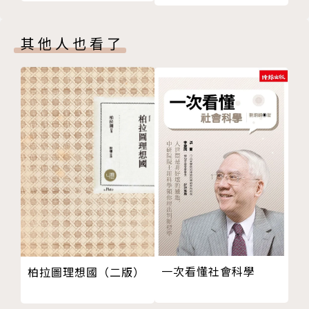
政治哲學：身分認同、存在危機、全球責任／梁文韜
政治哲學：形勢與任務／王利
其他人也看了
對中國當前一些社會問題之看法／韓銳
思想鉤沉
歷史與闡釋之間的五四話語／唐小兵
翻譯家查良錚／李有成
「我們一定會勝利」：彼得．席格的希望與鬥爭之歌／
張鐵志
思想采風
柯拉科夫斯基：在希望與絕望間自由批判的心靈／陳瑋
鴻
柯恩：學術與平等信念／鄭焙隆
致讀者
版權頁
一次看懂社會科學
柏拉圖理想國（二版）
封底