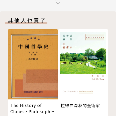
永瑞
中國哲學：危機與出路
其他人也買了
省思中國哲學研究的危機——從中國哲學的「正當性問
題」談起／李明輝
跨文化動態中的當代漢語哲學／何乏筆
從後設思考的取向觀察中國哲學研究——兼論所謂「反
向格義」／沈享民
走向對比視域的中國哲學研究：從基本能力的訓練談起
／林月惠
知識分子的公共身分
全球化、民粹主義與公共知識社群／陶儀芬
「論政」與「治學」的兩難：反思公共知識分子的內在
困境／唐小兵
評論與回應
The History of
拉得弗森林的藝術家
也談中國自由主義的困境／王超華
Chinese Philosophy
狼／螂性？人性？：從《狼圖騰》到《殺手正傳》／黃