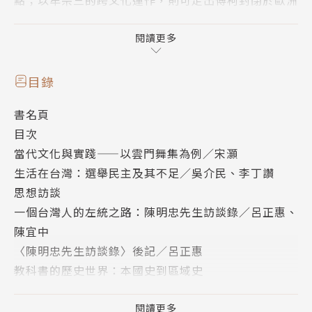
哲學範圍內的傾向。至於沈享民的〈從後設思考的取向
思考中國哲學研究——兼論所謂「反向格義」〉，則借
閱讀更多
用「哲學在中國」與「中國式的哲學」兩概念，來分析
中國哲學成立的問題。從普遍哲學的「哲學在中國」，
目錄
滑轉擺盪至傳統義理之學的「中國式的哲學」，本文討
書名頁
論各自的困難。
目次
當代文化與實踐——以雲門舞集為例／宋灝
生活在台灣：選舉民主及其不足／吳介民、李丁讚
思想訪談
編者：思想編輯委員會
一個台灣人的左統之路：陳明忠先生訪談錄／呂正惠、
陳宜中
編輯委員名單
〈陳明忠先生訪談錄〉後記／呂正惠
總編輯：錢永祥
教科書的歷史世界：本國史到區域史
編輯委員：王超華、王智明、沈松僑、汪宏倫、林載
歷史教科書與歷史記憶／王汎森
爵、周保松、陳宜中、陳冠中
本國史與區域史的疏通：對東亞人歷史敘述的反思／白
閱讀更多