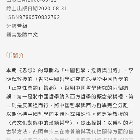
線上出版日期
2020-08-31
ISBN
9789570832792
分級
普級
語言
繁體中文
簡介
本期《思想》的專欄為「中國哲學：危機與出路」，李
明輝教授的〈省思中國哲學研究的危機――從中國哲學的
「正當性問題」談起〉，說明中國哲學研究的兩個錯
誤：第一是將中國哲學納入西方哲學的概念架構裡。第
二則是反其道而行，將中國哲學與西方哲學完全分離，
以期保持中國哲學的主體性或特殊性。何乏筆教授的
〈跨文化動態中的漢語哲學〉，提出探討：以傅柯的考
古學方法，凸顯牟宗三在修養論與現代性關係方面的盲
點；以牟宗三的跨文化運作，則可走出傅柯封閉於歐洲