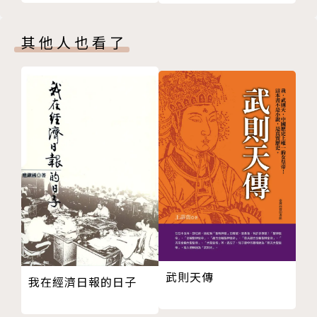
(Vol.1) 中國哲學史(上
宗潔
冊)
中國史是台灣史的一部分？：論楊照的台灣史意識型態
其他人也看了
構想／宋家復
論楊照、陸森寶與台灣史研究：回應宋家復／陳偉智
新書序跋
伯恩斯坦《社會政治理論的重構》：中譯版作者序與譯
者後記／黃瑞祺
思想采風
《讀書》：導讀當代中國思想文化的書寫紀錄／葉國豪
中國將走向民主社會主義？／陳瑋鴻
美國吹起哲學風?!／劉俊麟
致讀者
版權頁
封底
武則天傳
我在經濟日報的日子