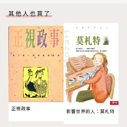
惠
學論戰及其後續效應。眾所周知，當年這場論戰，包含
其他人也買了
兩岸史學與史家：羅志田訪談／王震邦
著好幾種可能的發展方向，日後台灣將會有所選擇和捨
天空已不再：紀念蘇珊‧桑塔格／貝嶺
棄，從而決定1980年代以後的台灣是甚麼面貌，所以
托洛茨基與野蘭花：我的自述／羅逖（Richard Rort
它的歷史意義是值得玩味的。本期專輯的三篇文章，均
y） 單德興譯
出自在行名家手筆，不過他們的視野迥異、意見紛歧，
羅逖訪台始末：一個思想傳播的個案記述／單德興
各自論點的實踐意義更是南轅北轍，其間的出入，充分
思想狀況
反映著台灣面對自己、面對中國大陸、也面對周遭世界
活在香港：一個人的移民史／周保松
時的嚮往與困惑，特別值得讀者仔細領略。
華人、建國與解放：馬來西亞獨立50週年的再思考／
許德發
可是歷史豈真有從舊到新的線性俐落發展？金雁女士告
底層話語與大陸知識份子的內部分裂／唐小兵
訴我們，前蘇東社會在丟棄共產主義之後，並沒有奔向
後共產主義社會的現代、前現代、後現代困惑／金雁
資本主義現代性的樂園，反而出現了一種前現代、現代
思想鉤沉
與後現代交織的局面。崔衛平女士則一反最近將大陸1
正視政事
戲劇兩則／嚴搏非
980年代浪漫化的趨勢，重現當年中國黨內關於「異
影響世界的人：莫札特
傑克‧倫敦／李有成
化」與社會主義性質的一場大辯論。這場辯論，向上向
新書序跋
外可以追溯到1960年代東歐修正主義、人道主義的反