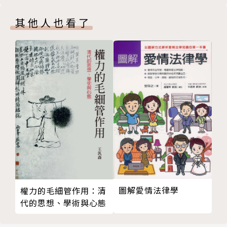
社會運動研究的問題意識：《社會運動和革命》台灣版
省，向下向內則可以連結到近十年來大陸關於現代化、
其他人也看了
前言／趙鼎新
現代性的爭議。崔衛平惋惜1980年代的辯論遭到壓制
思想采風
和遺忘，徒然剝奪了後起者的一項反思的資源。不錯，
布萊克本論布希亞／劉俊麟
到今天，還有不少人在認真摸索馬克思主義本身的批判
英國馬克思主義／陳瑋鴻
資源。不過，「人」或者「人道主義」在今天的論敵，
人類學家瑪麗道格拉斯去世／鍾大智
已經不止於斯大林官僚主義、純粹階級論、或者唯生產
致讀者
力論，而更包括了各種前∕後現代的「反人道主義
版權頁
者」。但是，在「人」之外，有代替的價值之源嗎？可
封底
是，傳統的「人」這個概念真不嫌偏狹嗎？重新經營
「人」的含意與地位，挖掘其中社會批判的能量（包括
對於狹隘人文主義的批判），顯然是另一件當務之急。
另外，本期還拓闢了一個新的欄目，題為「思想鉤
圖解愛情法律學
權力的毛細管作用：清
沉」，供作者以短文追述一些可能已遭時間湮沒遺忘的
代的思想、學術與心態
人物、話題與作品。歡迎各位有心的朋友多參與。