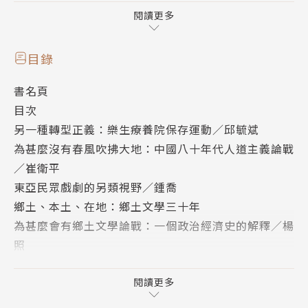
艱難。幾乎所有的華人社會，都面對著政治認同∕政治
閱讀更多
身分的困擾。困擾或許來自外力的壓迫和切割，來自移
民史、殖民史的糾纏，或許來自制度的扭曲剝削，而華
目錄
人文化中關於政治性價值的思考很不足，也使得政治認
書名頁
同的基礎相對比較貧乏。種種因素使然，「公民」的身
目次
分在各個華人社會裡都顯得孱弱，公共生活難免受制於
另一種轉型正義：樂生療養院保存運動／邱毓斌
更保守（例如族群、同胞）、被動（例如國民、選
為甚麼沒有春風吹拂大地：中國八十年代人道主義論戰
民）、更為「去政治化」而消極（例如經濟、科技）的
／崔衛平
原則。在華人社會尋找公共生活的新原則、新價值，應
東亞民眾戲劇的另類視野／鍾喬
該是這個歷史新時期的一項當務之急。
鄉土、本土、在地：鄉土文學三十年
為甚麼會有鄉土文學論戰：一個政治經濟史的解釋／楊
這裡所謂「歷史新時期」，並不是一個空洞的應景字
照
眼。在全球冷戰形勢退潮之後，一個以本土在地化、中
在地性論述的發展與全球空間：鄉土文學論戰三十年／
國大國化、以及全球化三方面力量為軸線的時期，確實
邱貴芬
閱讀更多
已經繼之而起，支配著這整個區域。從這個比較複雜的
我的接近中國之路：三十年後反思鄉土文學運動／呂正
觀察角度，本期《思想》回顧了30年前台灣的鄉土文