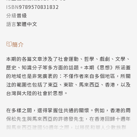
ISBN
9789570831832
分級
普級
語言
繁體中文
簡介
本期的各篇文章涉及了社會運動、哲學、戲劇、文學、
歷史、知識分子等多方面的話題。本期《思想》所涵蓋
的地域也是非常廣袤的：不僅作者來自多個地區，所關
注的範圍也包括了東亞、東歐、馬來西亞、香港，以及
台灣與大陸的社會於思想。
在多樣之間，還得掌握住共通的關懷。例如，香港的周
保松先生與馬來西亞的許德發先生，在香港回歸十週年
與馬來西亞建國50週年之際，以移民和華人少數族群
的身分，不約而同談到了公民身分、公民意識的重要與