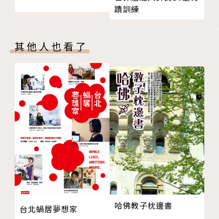
22 一場告別式，交一輩子的朋友
蹟訓練
23 問對問題選對人
24 貨比三家會吃虧?!
作者簡介
其他人也看了
25 低價下的產物
江佳龍
禮儀師事務所（http://ez54.com）所長，1977年生
於台北，在南部長大，畢業於文藻語專法文科。
退伍後第一份工作為不動產營業員，1992年至知名生
前契約公司擔任禮儀師，在殯葬業中待過大型殯葬財
團，也待過地方性葬儀社。曾在殯葬人力公司擔任工頭
及負責新人的教育訓練，也曾和殯葬業務合股開過公
司。
經歷這行大小各區塊，讓自己能以更多樣、更全面的角
度詮釋殯葬。
哈佛教子枕邊書
台北蝸居夢想家