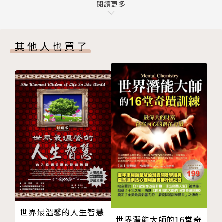
09 平靜不等於不孝
閱讀更多
禮儀師遇到的不全是動人故事，而是由真實演員演出的
10 沒什麼對錯，只有適不適合
各式人生，戲中有笑有淚更有人性。
放下執著，讓一切更圓滿
其他人也買了
11 不要過份依賴習俗
一個十一歲的小女生，先天性肌肉萎縮，據說有的患者
12 相信而不迷信
能達到正常壽命，但有些在症狀過快的發展下，造成肌
13 真心比制式流程更重要
肉無力呼吸衰竭。
14 見最後一面的迷思
小小的往生者也「曾經」是生命，偶爾在殯葬看到靈位
15 人情冷暖令人寒心
區放著天真無邪的嬰兒照，對比旁邊一張張成熟年邁的
用心規劃，一場最美好的道別
遺照格外突兀，
16 往生者才是喪禮的主角
習俗上長輩不用也不能替小貝比拜飯，但早晚的時候，
17 請讓「他」完好順利地離開
父母仍會泡了牛奶放在桌上，臉盆裡還放隻壓了會「啾
18 化個美美的妝
啾」的橡皮小鴨，
19 別讓葬禮變競選舞台
看著年輕的父母佇立照片前，我只想著要讓小女生的告
20 不花大錢也能有專屬的感動
別式不一樣。
尊重專業， 打造完美告別式
世界最溫馨的人生智慧
21 信任是一切的開始
人生的圓滿，也許就是在來得及時，好好說聲再見
世界潛能大師的16堂奇