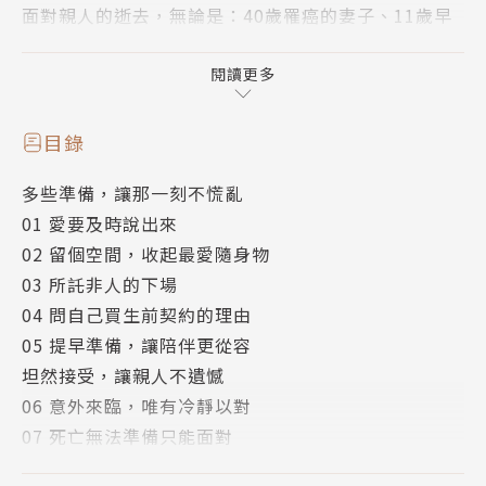
面對親人的逝去，無論是：40歲罹癌的妻子、11歲早
夭的女兒、素未謀面的父親，還是攜手一輩子的老伴，
最盼望的是幫他們辦一場圓滿的告別式。
閱讀更多
透過禮儀師的眼，了解人生無常，也看到了人性的弱
點。珍惜與所愛相聚的美好時光，不留下任何遺憾的完
目錄
美道別。
多些準備，讓那一刻不慌亂
01 愛要及時說出來
死亡來得太快，準備總是太慢，當時間還足夠時，你我
02 留個空間，收起最愛隨身物
都該思考：
03 所託非人的下場
我們能準備什麼？當能選擇時該怎麼抉擇？當來不及時
04 問自己買生前契約的理由
又該怎麼做？
05 提早準備，讓陪伴更從容
坦然接受，讓親人不遺憾
人生最後的一場相聚，重視的是往生者和家屬間的感
06 意外來臨，唯有冷靜以對
覺，甚至是和所有追思者的感覺，
07 死亡無法準備只能面對
這些感覺有時只是一個「點」，讓往生者成為告別式的
08 財產與家庭和睦的選擇題
主角。