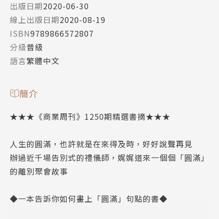
出版日期
2020-06-30
線上出版日期
2020-08-19
ISBN
9789866572807
分級
普級
語言
繁體中文
簡介
★★★《商業周刊》1250期精選書摘★★★
人生的圓滿，也許就是在來得及時，好好說聲再見
辦過近千場告別式的禮儀師，娓娓道來一個個「圓滿」
的離別聚會故事
◆一本告訴你如何畫上「圓滿」句點的書◆