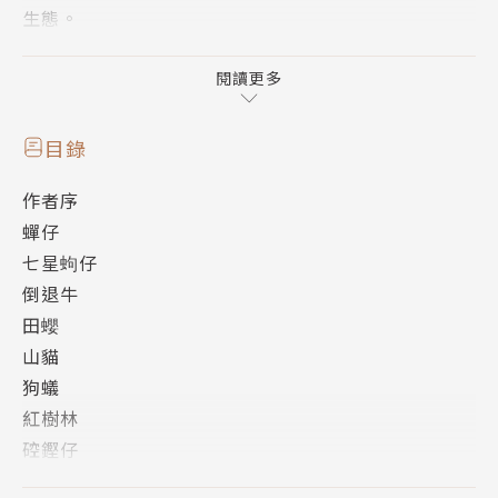
生態。
童謠：
閱讀更多
由周定邦老師作詞，藉由台語獨特的韻味和趣味，讓台
灣的自然生態躍然紙上。
目錄
作者序
音樂：
蟬仔
鍾尚軒作曲，琅琅上口的旋律與豐富的編曲，能引發小
七星蚼仔
朋友的興趣，歡唱的同時，記住台灣的生態之美。
倒退牛
田蠳
繪畫：
山貓
依各首童謠主題，由莊棨州以精緻生動的插畫，精準掌
狗蟻
握生態特性，呈現台灣原生動植物主角的生態樣貌。
紅樹林
硿鏗仔
知識：
生態知識補充
動植物有趣的知識短文，由周俊廷以台語文撰寫8種動