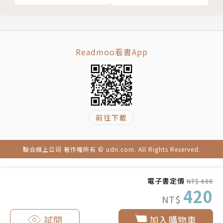
本、小說、詩和囡仔歌。打算盡一世人的性命推廣台語
文化，要讓台語永遠在咱的土地生湠。
作曲／鍾尚軒 Chiong Siōng-hian
Readmoo看書App
國立台南藝術大學應用音樂系畢業，現職音樂工作者。
高中ê時上大ê趣味tō是tī Youtube頂koân chhiau-ch
hōe m̄-bat聽過ê音樂，bô-gî-gō͘ soah 行入音樂chit
前往下載
條路。Kah-ì觀察生活sì-kho͘-liàn-tńg ê聲音，試māi
音樂kap無kāng傳播媒材ê結合。Chit-kái有機會創作
囡á歌，ná寫ná想像囡á兄姊聽tio̍h chia囡á歌ê反應，
聯合線上公司 著作權所有 © udn.com. All Rights Reserved.
是真趣味ê經驗。
電子書定價
NT$ 600
國立台南藝術大學應用音樂系畢業，現職音樂工作者。
420
NT$
高中時最大的樂趣就是在Youtube上挖掘沒聽過的音
樂，誤打誤撞走上音樂這條路。喜歡觀察生活周遭的各
試閱
加入購物車