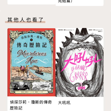
完結篇）
年、普及科學、生態紀錄的影像製作，致力於台語自然
生態行踏的教育工作，透過不同媒介和角色，引領更多
人走進大自然、沈浸在母語環境中。
其他人也看了
歌詞／周定邦 Chiu Tēng-pang
鹽分地帶台語文創作者。成功大學台灣文學研究所碩
士。台灣說唱藝術工作室藝術總監。台文筆會理事。Ki
an-sim用台語記錄lán ê歷史、地土，作品有歌á史
詩、劇本、小說、詩kiau囡á歌。Phah-sǹg盡一世人ê
性命chhui-sak台語文化，beh hō͘台語永遠tī lán ê土
地seⁿ-thòaⁿ。
鹽分地帶台語文創作者。成功大學台灣文學研究所碩
士。台灣說唱藝術工作室藝術總監。台文筆會理事。堅
偵探莎莉．瓊斯的傳奇
大吼吼
歷險記
心用台語記錄咱的歷史、地土，作品有歌仔史詩、劇