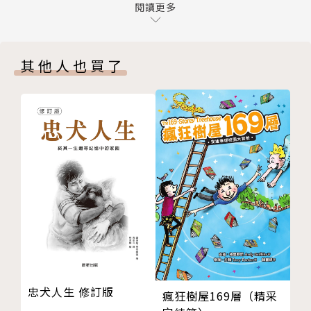
閱讀更多
植物，相關的生態知識，幫助家長在親子共讀時能提供
小孩正確的生態知識。
其他人也買了
作者簡介
文字・影像／周俊廷 Chiu Chùn-têng
獨立影像工作者、台語生態chhōa路蟲。中興大學昆蟲
學系學士、東華大學海洋生物研究所碩士。Chù-sim l
eh做兒童少年、普及科學、生態紀錄ê影像製作，kap
台語自然生態行踏ê教育khang-khòe，借用無kâng ê
媒介kiau角色，ín-chhōa koh-khah chē人行入大自
然、沈浸tī母語ê環境--lìn。
獨立影像工作者、台語生態帶路蟲。中興大學昆蟲學系
忠犬人生 修訂版
瘋狂樹屋169層（精采
學士、東華大學海洋生物研究所碩士。專注在兒童少