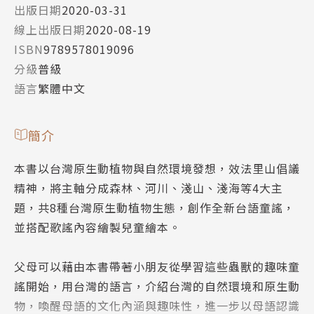
出版日期
2020-03-31
線上出版日期
2020-08-19
ISBN
9789578019096
分級
普級
語言
繁體中文
簡介
本書以台灣原生動植物與自然環境發想，效法里山倡議
精神，將主軸分成森林、河川、淺山、淺海等4大主
題，共8種台灣原生動植物生態，創作全新台語童謠，
並搭配歌謠內容繪製兒童繪本。
父母可以藉由本書帶著小朋友從學習這些蟲獸的趣味童
謠開始，用台灣的語言，介紹台灣的自然環境和原生動
物，喚醒母語的文化內涵與趣味性，進一步以母語認識