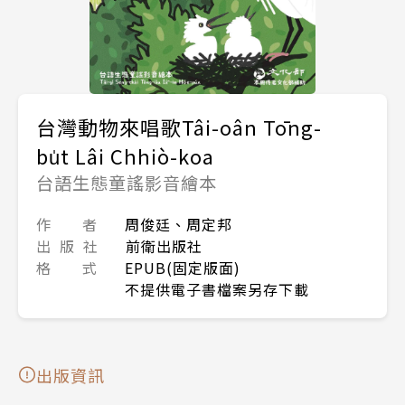
台灣動物來唱歌Tâi-oân Tōng-
bu̍t Lâi Chhiò-koa
台語生態童謠影音繪本
作 者
周俊廷、周定邦
出 版 社
前衛出版社
格 式
EPUB(固定版面)
不提供電子書檔案另存下載
出版資訊