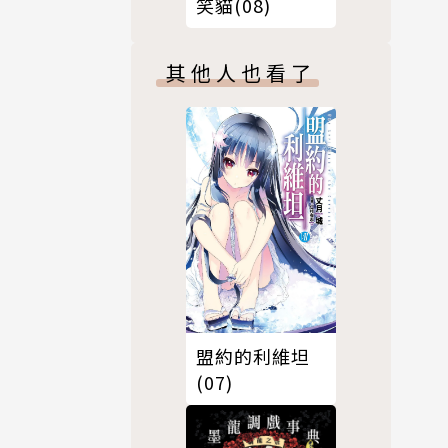
笑貓(08)
其他人也看了
盟約的利維坦
(07)