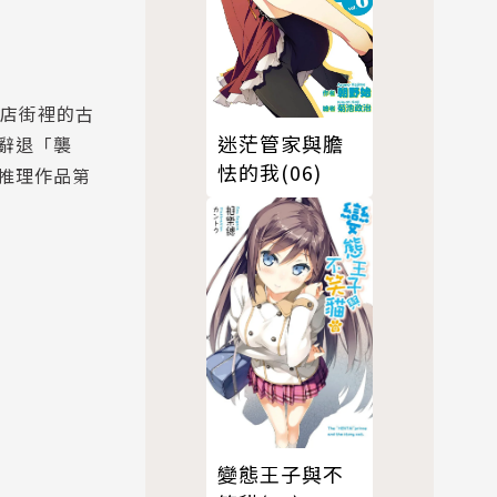
商店街裡的古
迷茫管家與膽
辭退「襲
怯的我(06)
推理作品第
變態王子與不