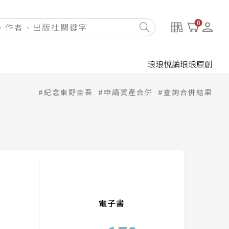
0
琅琅悅讀
琅琅原創
紀念東野圭吾
申請資產合併
查詢合併結果
電子書