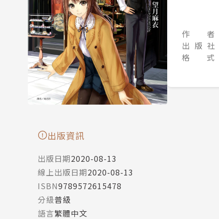
作 者
出 版 社
格 式
出版資訊
出版日期
2020-08-13
線上出版日期
2020-08-13
ISBN
9789572615478
分級
普級
語言
繁體中文