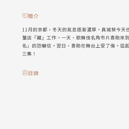
簡介
11月的京都，冬天的氣息逐漸濃厚。真城葵今天
董店『藏』工作。一天，歌舞伎名角市片喜助來
名」的恐嚇信。翌日，喜助在舞台上受了傷。這
三集！
目錄