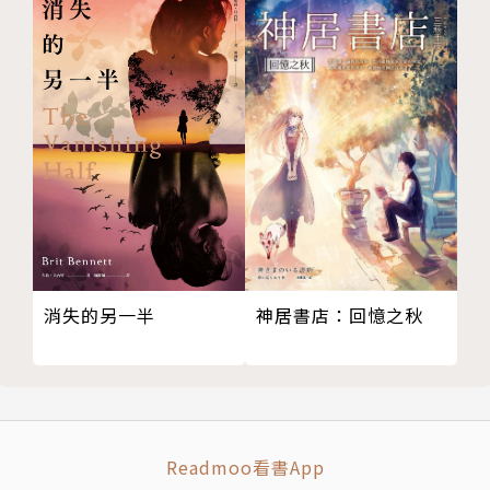
一生中榮獎無數：
◎第一次世界大戰期間被授予銀製勇敢勳章
◎1952年，以《老人與海》一書獲得普立茲獎
◎1954年，《老人與海》更榮獲諾貝爾文學獎。
◎2001年，雖然此時這位偉大的作家過世已久，
但是其作品《妾似朝陽又照君》（The Sun Also Rise
s）與《戰地春夢》兩部作品，同時被美國現代圖書館
列入「二十世紀百大英文小說」中。
神居書店：回憶之秋
消失的另一半
目錄
導讀 5
無法打敗的精神力量──海明威與他的作品 7
老人與海 The old man and the sea 25
Readmoo看書App
延伸閱讀 183