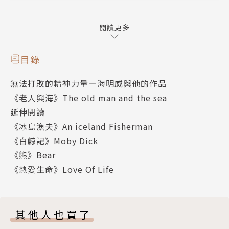
◎是海明威一生的代表作，更是對堅韌生命意志的
深刻禮讚。
閱讀更多
孤獨地漂航三日夜，與大魚死拚，與群鯊惡鬥，
目錄
頑強的老人從漆黑的大海歸來，滿載一身傷痕與意
無法打敗的精神力量—海明威與他的作品
志的榮光。
《老人與海》The old man and the sea
有什麼能讓他倒下？
延伸閱讀
硬漢從來只能被摧毀，不能被打倒！
《冰島漁夫》An iceland Fisherman
《白鯨記》Moby Dick
本書透過從茫茫大海、從死亡邊緣空手而回卻高昂
《熊》Bear
著頭顱的老人，謳歌一種奮鬥不懈、自強不息的人生
《熱愛生命》Love Of Life
觀。即使面對的是不可征服的大自然，在與大自然拼搏
的過程中，一個頂天立地的「硬漢」，也許最終會被摧
毀，但卻不會被打敗。簡潔有力的對話，乾淨明快的修
其他人也買了
辭，自然流暢的韻調，形成了「海明威式」的獨特口語
風格。特別在描寫人物對話方面，表現得尤其精湛。是