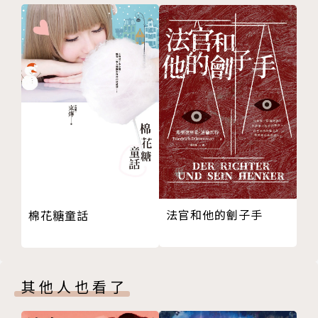
海明威一生的代表作，也是對堅韌生命意志的深沉禮
讚。
作者簡介
歐內斯特‧海明威
（Ernest Hemingway，1899年7月21日－1961
年7月2日）
法官和他的劊子手
棉花糖童話
為美國記者與作家，是美國「迷失的一代」（Los
t Generation）眾作家中的代表人物，其相關作品對
當時的社會、人生、世界等皆表現出深刻的迷茫和彷
徨。寫作風格以乾淨明快的修辭著稱，作品對美國文學
其他人也看了
及二十世紀文學的發展深具影響力，而被認為是二十世
紀著名的小說家之一。他的很多作品至今仍極具權威。