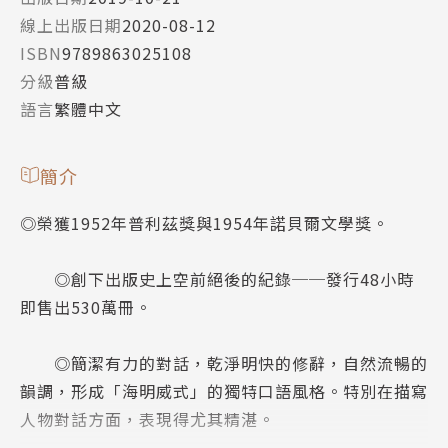
線上出版日期
2020-08-12
ISBN
9789863025108
分級
普級
語言
繁體中文
簡介
◎榮獲1952年普利茲獎與1954年諾貝爾文學獎。
◎創下出版史上空前絕後的紀錄──發行48小時
即售出530萬冊。
◎簡潔有力的對話，乾淨明快的修辭，自然流暢的
韻調，形成「海明威式」的獨特口語風格。特別在描寫
人物對話方面，表現得尤其精湛。