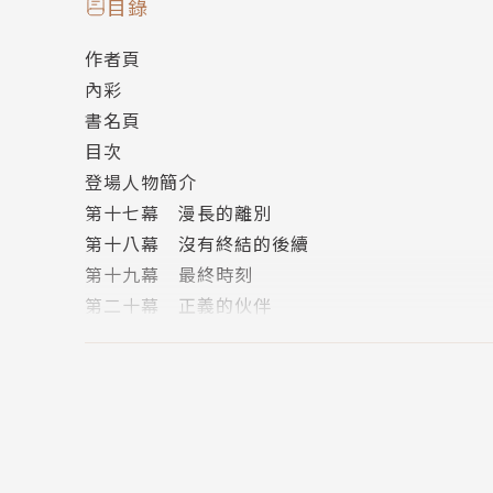
✦人氣繪者take 繪製全新封面、彩頁。
目錄
作者頁
作者簡介
內彩
書名頁
西尾維新
目次
登場人物簡介
1981年出生。
第十七幕 漫長的離別
第十八幕 沒有終結的後續
2002年以《斬首循環》一書榮獲第23屆梅菲
第十九幕 最終時刻
語」系列等超人氣作品，並在年度輕小說排行榜
第二十幕 正義的伙伴
第二十一幕 家
第二十二幕 散落撕裂契約
第二十三幕 故事的終局
終幕 之後
後記
版權頁