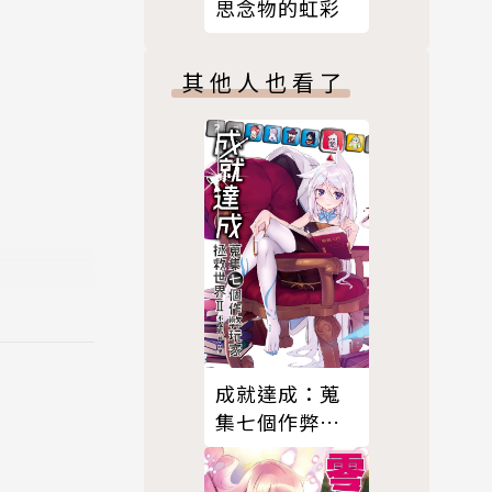
思念物的虹彩
其他人也看了
系列、「物
一。
成就達成：蒐
集七個作弊玩
家拯救世界
(02)