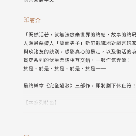
簡介
「既然活著，就無法放棄世界的終結，故事的終
人類最惡遊人「狐面男子」斬釘截鐵地對戲言玩
與玖渚友的訣別，想影真心的暴走，以及復活的
貫穿系列的伏筆樂譜相互交錯，一鼓作氣奔流！
於是、於是、於是、於是、於是──
最終樂章《完全過激》三部作，即將劃下休止符
【本系列特色】
✧作者西尾維新最經典代表作《戲言系列》，以
✦系列回歸九本作品規劃，原汁原味呈現日本書衣
✧收錄文庫版作者後記。