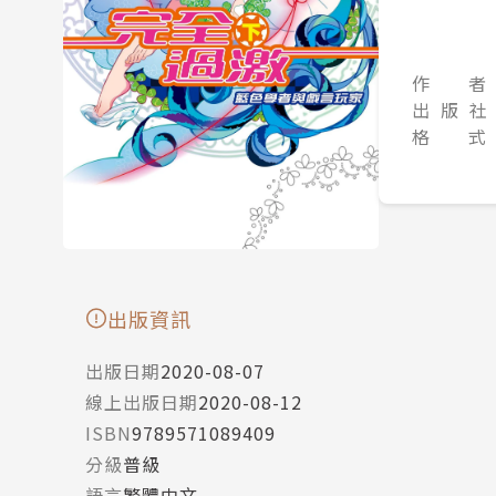
作 者
出 版 社
格 式
出版資訊
出版日期
2020-08-07
線上出版日期
2020-08-12
ISBN
9789571089409
分級
普級
語言
繁體中文