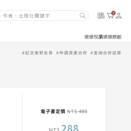
0
琅琅悅讀
琅琅原創
紀念東野圭吾
申請資產合併
查詢合併結果
電子書定價
NT$ 480
288
NT$