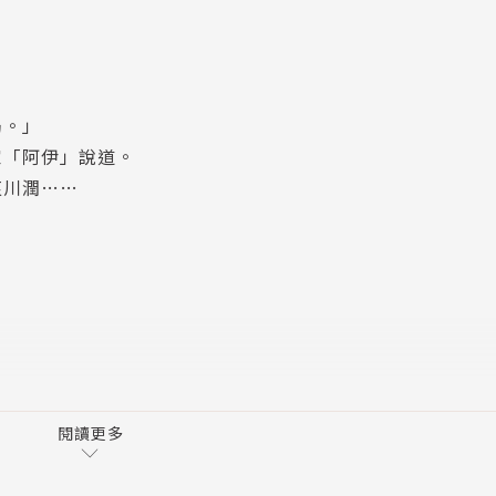
局。」
家「阿伊」說道。
哀川潤……
！
日本文庫版為基礎重新推出中文版。
設計，收藏度100%。
閱讀更多