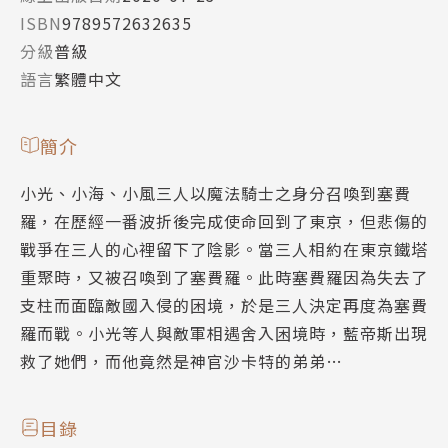
ISBN
9789572632635
分級
普級
語言
繁體中文
簡介
小光、小海、小風三人以魔法騎士之身分召喚到塞費
羅，在歷經一番波折後完成使命回到了東京，但悲傷的
戰爭在三人的心裡留下了陰影。當三人相約在東京鐵塔
重聚時，又被召喚到了塞費羅。此時塞費羅因為失去了
支柱而面臨敵國入侵的困境，於是三人決定再度為塞費
羅而戰。小光等人與敵軍相遇舍入困境時，藍帝斯出現
救了她們，而他竟然是神官沙卡特的弟弟…
目錄