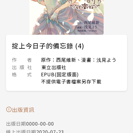
掟上今日子的備忘錄 (4)
作 者
原作：西尾維新、漫畫：浅見よう
出 版 社
東立出版社
格 式
EPUB(固定版面)
不提供電子書檔案另存下載
出版資訊
出版日期
0000-00-00
線上出版日期
2020-07-23