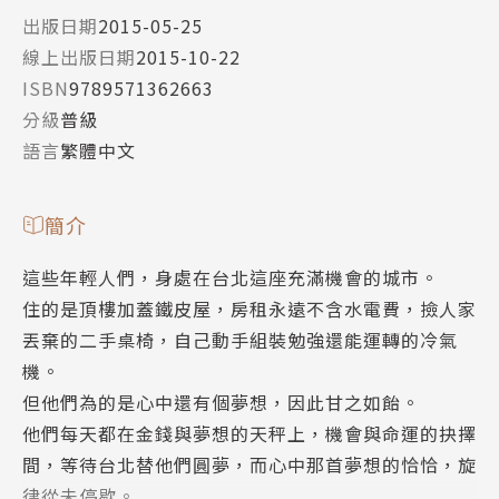
出版日期
2015-05-25
線上出版日期
2015-10-22
ISBN
9789571362663
分級
普級
語言
繁體中文
簡介
這些年輕人們，身處在台北這座充滿機會的城市。
住的是頂樓加蓋鐵皮屋，房租永遠不含水電費，撿人家
丟棄的二手桌椅，自己動手組裝勉強還能運轉的冷氣
機。
但他們為的是心中還有個夢想，因此甘之如飴。
他們每天都在金錢與夢想的天秤上，機會與命運的抉擇
間，等待台北替他們圓夢，而心中那首夢想的恰恰，旋
律從未停歇。