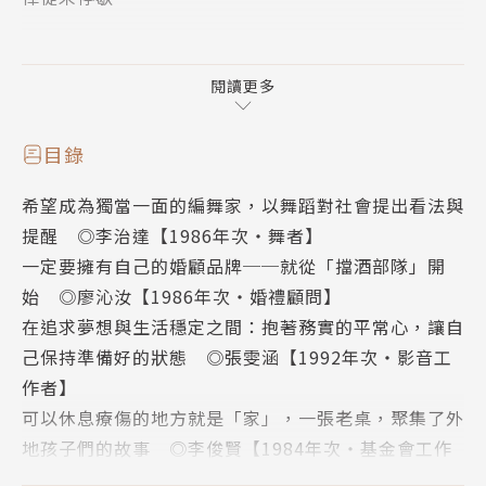
超過三十年的老公寓，微塵在樓梯間閃爍的燈光中飄
浮；
閱讀更多
鞋櫃、雨衣、安全帽、盆栽，各自在陽台找到安身立命
的角落。
目錄
客廳沒有電視，只有被堆放雜物的沙發，有時還會出現
希望成為獨當一面的編舞家，以舞蹈對社會提出看法與
曬衣架；
提醒 ◎李治達【1986年次‧舞者】
房間只有六坪大一點，能走動的地方就只剩床邊那一小
一定要擁有自己的婚顧品牌──就從「擋酒部隊」開
塊地方。
始 ◎廖沁汝【1986年次‧婚禮顧問】
房租不含水費、電費、網路費，房東人在國外，因此從
在追求夢想與生活穩定之間：抱著務實的平常心，讓自
沒修理過不冷的電冰箱。
己保持準備好的狀態 ◎張雯涵【1992年次‧影音工
網路線自己牽、九層塔自己種、二手冷氣機自己裝，或
作者】
許連炒飯的豬油都從別人家拿。
可以休息療傷的地方就是「家」，一張老桌，聚集了外
地孩子們的故事 ◎李俊賢【1984年次‧基金會工作
他們都住台北，都有一個夢想，相信這座城市能為他們
者】
實現。