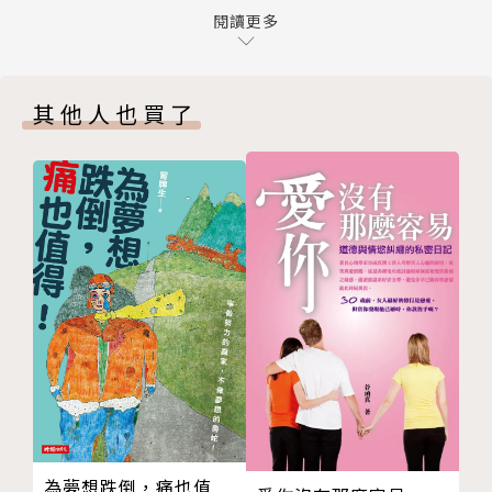
零存款──一個地震就垮了，存錢幹嘛？沒有存款也能
閱讀更多
三十年前，我們的父母來到台北，希望在這繁華的城市
過的營隊人生 ◎William【1981年次‧社工人員】
裡成家立業。
誰說人生只有一條路？勇敢走出多種可能性──「想為
三十年後，物價飛漲，薪資凍結，畢業即失業，走入社
其他人也買了
自己買單」的兼職人生 ◎葉郁湘【1989年次‧劇場
會的門檻設定在22K。
演員／美甲師／打工族】
這座城市是否仍然充滿機會？這座城市是否讓離鄉背井
有了夢想就得有計畫──我要在大台北買一間房 ◎陳
的遊子們仍抱有期待？
湘凌【1986年次‧展場主持人】
一輛一．七噸的小卡車，一打開就是個舞台：希望透過
我們尋訪在台北租屋、工作、生活的年輕人們，他們各
表演帶給觀眾更深刻的訊息 ◎葉時廷【1989年次‧
自有著賴以維生的職業，以及足以支撐自己繼續在台北
雜耍藝人】
努力的夢想──走進他們的生活，看見生活的痕跡以及
沒有管理員卻要收管理費的房子：因為台北，完成了曲
正在努力圓夢的各種心情點滴：在踏出校園之後，面對
折蜿蜒的文化之路 ◎李明俐【1984年次‧藝術工作
大環境的艱難，如何一路走來仍堅持自己所愛、努力朝
者】
自己的目標前進。他們各自都在圓夢的路途上，有的剛
A cappella大夢想：不加思索走上的劇場之路 ◎不
出發、有的正在半途中或許篤定也或許徬徨、有的已然
點【1986年次‧劇場工作者】
達到目的地，回首看見自己在這座城市裡毫無畏懼的足
即使是只靠冷凍水餃過活的日子，仍然堅持九十%的作
為夢想跌倒，痛也值
跡。