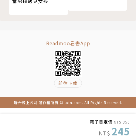
當男孩遇見女孩
房貸揹與不揹之間──兩個八○後女生的台北租屋生
活 ◎林明萱【1987年次‧娛樂業行銷】林曼嘉【19
87年次‧娛樂業行銷】
從混沌未明走向成功圓夢，永遠期待著一個更有挑戰性
的人生 ◎葉淑華【1985年次‧離職圓夢中】
Readmoo看書App
設計工作、馬拉松、北港媽祖廟抬轎，在生活與工作中
平衡而專注地走下去 ◎出外人【1979年次‧平面美
術設計】
台北市最窮的資本家：期待為這片土地注入更多能量與
視野 ◎藍士博【1982年次‧社會運動者】
前往下載
從「發現自己沒有才華」到咖啡店三年土法煉鋼，只為
一圓電影夢 ◎熊妤璇【1982年次‧獨立片商主管】
聯合線上公司 著作權所有 © udn.com. All Rights Reserved.
成功訣竅：做的比人家交代的多很多──以拼命三郎之
姿走進夢幻電視台 ◎董姿穎【1991年次‧電視台節
電子書定價
NT$ 350
目助理】
245
NT$
蛤？暖暖包與羽絨衣？在低溫台北打拼的南台灣「珊珊