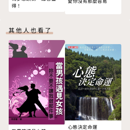
愛你沒有那麼容易
得！
品都要讓自己爽 ◎Pia【1986年次‧獨立歌手】
一箱又一箱裝載著色彩的彩妝繽紛人生： 真正認識自
一本紀錄台北年輕人勇氣的夢想之書，大聲宣告小確幸
己，才能把服務做得更細膩 ◎曾名辰【1983年次‧
請遠離，只有無懼追求夢想才能高飛。
其他人也看了
彩妝師】
已脫貧──一路走來，對夢想仍不懈怠的雜耍技藝小世
作者簡介
界 ◎黃文維【1980年次‧行動雕像表演者】卓家宏
文字撰稿／Anderson
【1980年次‧扯鈴表演者】
台灣大學社會學系畢業，台灣大學建築與城鄉研究所肄
終有一日要成為厲害的美術指導，毫不猶豫的電影夢
業。2001年起從事文字工作，經歷包括「Tazze讀冊
◎劉邑琳【1991年次‧電影美術助理】
生活」每月選書、《活字：記憶鉛與火的時代》、《鳥
全部都是撿來的：活在當下，只怕生活不好玩──音樂
目台灣》、《異質地方之營造》、《窺見魔鬼的容顏-
是生命中必然的一部分 ◎侯曉君【1981年次‧蘇瓦
夏鑄九論文選》等。
那 x CMO 樂團經紀】蘇瓦那【1983年次‧蘇瓦那 x C
攝影／曾奕睿、郭璞真
MO 樂團成員
一對合作默契極佳的組合，以往的鏡頭多專注在餐桌
接到什麼樣的工作，就過什麼樣的人生：運用城市能
上，在《台北蝸居夢想家》中大膽捕捉台北的一景一
量，努力吸取藝術養分 ◎Joanna Wang【1981年
物、年輕人們的各種神態，極為動人。
心態決定命運
次‧電影工作者】