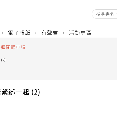
電子報紙
有聲書
活動專區
資產合併結果查詢
中，本站同步暫停部分閱讀服務
書櫃開通申請
與資產合併申請圖文教學
(2)
資產合併結果查詢
中，本站同步暫停部分閱讀服務
緊綁一起 (2)