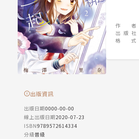
作 者
出 版 社
格 式
出版資訊
出版日期
0000-00-00
線上出版日期
2020-07-23
ISBN
9789572614334
分級
普級