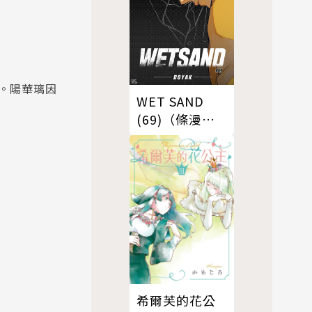
。陽華璃因
WET SAND
(69)（條漫
版）
希爾芙的花公