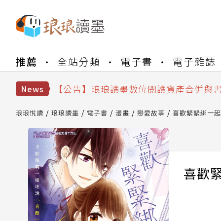
推薦
全站分類
電子書
電子雜誌
【公告】琅琅書店服務升級重要說明及
【公告】因 Readmoo 讀墨系統維護
【公告】琅琅讀墨數位閱讀資產合併與
News
【公告】琅琅讀墨書櫃開通常見問題
【公告】琅琅讀墨 3 分鐘完成書櫃開通
琅琅悅讀
琅琅讀墨
電子書
漫畫
戀愛故事
喜歡緊緊綁一起 
【公告】琅琅書店服務升級重要說明及
【公告】因 Readmoo 讀墨系統維護
喜歡緊