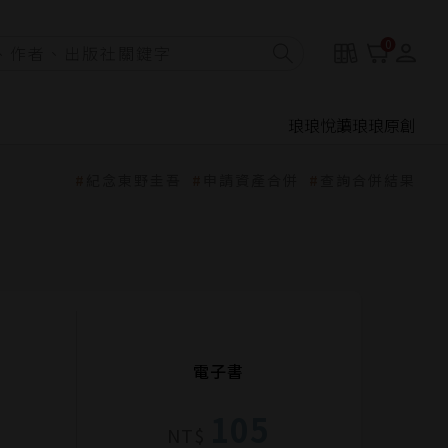
0
琅琅悅讀
琅琅原創
紀念東野圭吾
申請資產合併
查詢合併結果
電子書
105
NT$