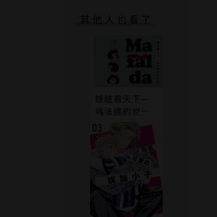
其他人也看了
娃娃看天下—
瑪法達的世界
（1）【瑪法達
降落地球60週
年紀念版】