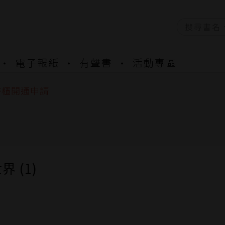
電子報紙
有聲書
活動專區
資產合併結果查詢
中，本站同步暫停部分閱讀服務
書櫃開通申請
與資產合併申請圖文教學
資產合併結果查詢
中，本站同步暫停部分閱讀服務
 (1)