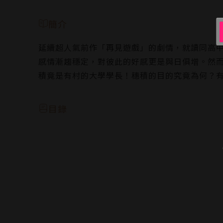
簡介
延續超人氣前作「再見遊戲」的劇情，就讀同高
感情漸趨穩定，對彼此的好感更是與日俱增。然
積竟是有村的大學學長！穗積的目的究竟為何？
目錄