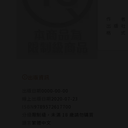
作 者
出 版 社
格 式
出版資訊
出版日期
0000-00-00
線上出版日期
2020-07-23
ISBN
9789572617700
分級
限制級，未滿 18 歲請勿購買
語言
繁體中文