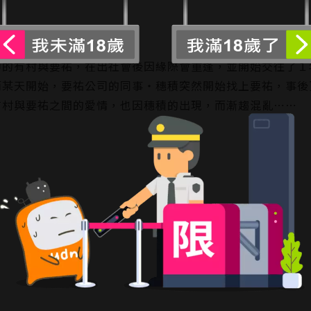
中的有村與要祐，在出社會後因緣際會重逢，並開始交往了１
而某天開始，要祐公司的同事・穗積突然開始找上要祐，事後
有村與要祐之間的愛情，也因穗積的出現，而漸趨混亂⋯⋯