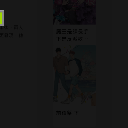
年後，兩人
魔王是課長手
更發現，穗
下是反派軟腳
蝦。11
前夜祭 下