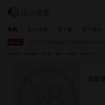
推薦
全站分類
電子書
電子雜誌
【公告】琅琅書店服務升級重要說明及
【公告】因 Readmoo 讀墨系統維護
【公告】琅琅讀墨數位閱讀資產合併與
News
【公告】琅琅讀墨書櫃開通常見問題
【公告】琅琅讀墨 3 分鐘完成書櫃開通
琅琅悅讀
琅琅讀墨
電子書
漫畫
BL漫畫
改變世界 (1)
【公告】琅琅書店服務升級重要說明及
【公告】因 Readmoo 讀墨系統維護
改變世界