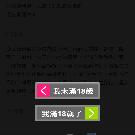
分級
限制級，未滿 18 歲請勿購買
語言
繁體中文
簡介
從班級頂點跌落成為最底層[Target]的梓，計畫把陷
害自己的刈野拉下[King]的寶座。梓野心勃勃地想著
「既然你不知何謂挫折，就讓我來告訴你」，而個性陰
沉的犬飼在此時開始接近梓，拍攝他的照片。犬飼有何
目的？刈野有何盤算？刈野和梓的關係產生變化，超人
氣系列作第4集。
目錄