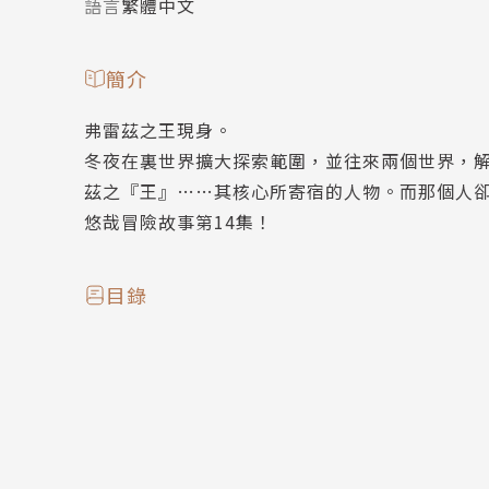
語言
繁體中文
簡介
弗雷茲之王現身。
冬夜在裏世界擴大探索範圍，並往來兩個世界，
茲之『王』……其核心所寄宿的人物。而那個人
悠哉冒險故事第14集！
目錄