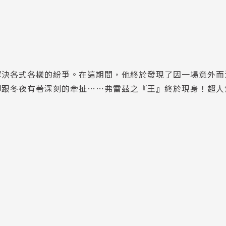
解決各式各樣的紛爭。在這期間，他終於發現了因一場意外而
卻跟冬夜有著深刻的牽扯……弗雷茲之『王』終於現身！超人