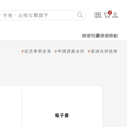
0
琅琅悅讀
琅琅原創
紀念東野圭吾
申請資產合併
查詢合併結果
電子書