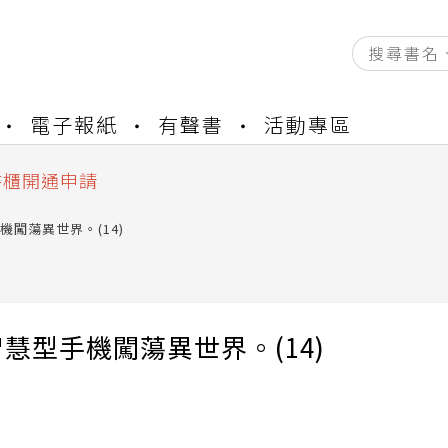
資產合併結果查詢
電子報紙
有聲書
活動專區
中，本站同步暫停部分閱讀服務
書櫃開通申請
與資產合併申請圖文教學
機闖蕩異世界。(14)
資產合併結果查詢
中，本站同步暫停部分閱讀服務
慧型手機闖蕩異世界。(14)