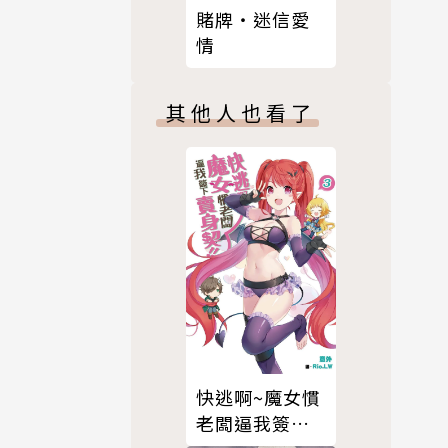
賭牌‧迷信愛
情
其他人也看了
快逃啊~魔女慣
老闆逼我簽下