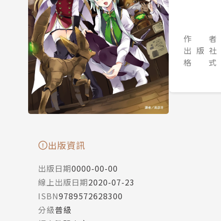
作 者
出 版 社
格 式
出版資訊
出版日期
0000-00-00
線上出版日期
2020-07-23
ISBN
9789572628300
分級
普級