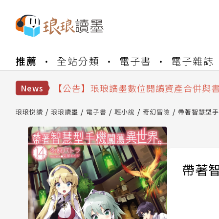
【公告】琅琅書店服務升級重要說明及
推薦
全站分類
電子書
電子雜誌
【公告】因 Readmoo 讀墨系統維護
【公告】琅琅讀墨數位閱讀資產合併與
News
【公告】琅琅讀墨書櫃開通常見問題
【公告】琅琅讀墨 3 分鐘完成書櫃開通
琅琅悅讀
琅琅讀墨
電子書
輕小說
奇幻冒險
帶著智慧型手
【公告】琅琅書店服務升級重要說明及
【公告】因 Readmoo 讀墨系統維護
帶著智