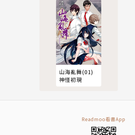
賣身契！(03)
山海亂舞(01)
神怪初現
Readmoo看書App