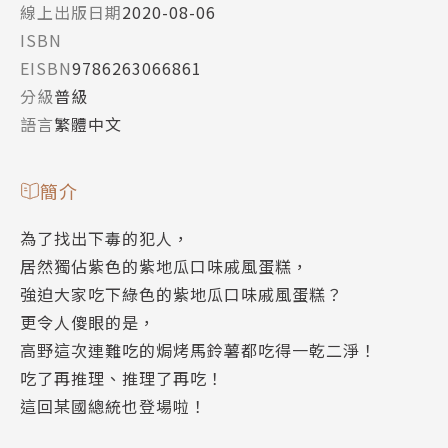
線上出版日期
2020-08-06
ISBN
EISBN
9786263066861
分級
普級
語言
繁體中文
簡介
為了找出下毒的犯人，
居然獨佔紫色的紫地瓜口味戚風蛋糕，
強迫大家吃下綠色的紫地瓜口味戚風蛋糕？
更令人傻眼的是，
高野這次連難吃的焗烤馬鈴薯都吃得一乾二淨！
吃了再推理、推理了再吃！
這回某國總統也登場啦！