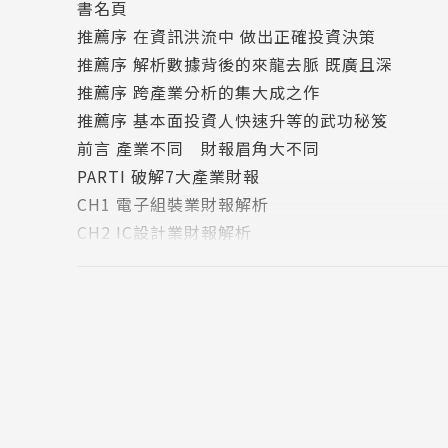
書名頁
給菜籃族、投資族、任何對財報有剛性需求者
推薦序 在資訊洪流中 做出正確投資決策
7大產業財報╳ 8大QA透視財報密技
推薦序 解析數據背後的來龍去脈 既廣且深
推薦序 跨產業分析的集大成之作
從獲利模式看7大焦點產業財報
推薦序 基本面投資人快速升等的武功秘笈
電子組裝業：應收帳款及存貨金額為什麼高到嚇人
前言 產業不同 財報眉角大不同
IC設計業：產品罩門看什麼指標？獲利變動大很
PARTI 破解7大產業財報
實體通路業：應付款和推銷費用偏高，真的OK嗎
CH1 電子組裝業財報解析
連鎖餐飲業：新冠肺炎將如何改變流動比率標準
CH2 IC設計業財報解析
生技醫療業：製藥廠存貨週轉200天，該擔心嗎？
CH3 實體通路業財報解析
銀行業：金控公司業務多元，看EPS就夠？
CH4 連鎖餐飲業財報解析
壽險業：為什麼看起來它應該虧錢時，反而賺了
CH5 生技醫療業財報解析
CH6 銀行業財報解析
8大QA透視財報密技：
CH7 壽險業財報解析
如何從財務報告看經營者的經營品質？
PARTII 讀懂財報眉角
消息面重要？還是財報面重要？
CH8 讀財報·起手式
現金流量表的營業˙投資˙籌集活動怎麼評估？