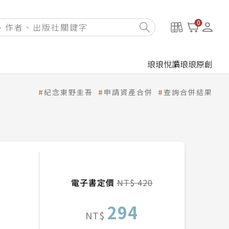
0
琅琅悅讀
琅琅原創
紀念東野圭吾
申請資產合併
查詢合併結果
電子書定價
NT$ 420
294
NT$