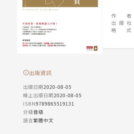
作 者
出 版 社
格 式
出版資訊
出版日期
2020-08-05
線上出版日期
2020-08-05
ISBN
9789865519131
分級
普級
語言
繁體中文