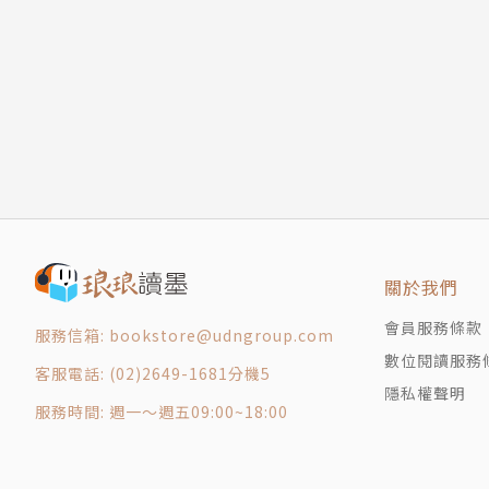
Q1：消息面重要？還是財報面重要？
什麼是結構性獲利能力？
Q2：財報總是厚厚一本，如何更有效率的解讀？
財報怎麼造假？連現金流也可以造假嗎？
Q3：如何解讀現金流量表中的營業、投資及籌資
Q4：何謂「結構性獲利能力」？
｜本書特色｜
CH9 讀財報·看門道
1.最權威大會計師30年經驗精華
Q5：如何從財務報告看經營者的經營品質？
作者曾任資誠會計師事務所所長，三十多年來諮
Q6：如何解讀「無形資產」的意義？
及獲利關鍵，因此能通透各種公司財務報表的檢
Q7：為什麼負債比超過7成，還能活得很好？
2.市面第一本產業別的投資財報書
Q8：為什麼財務報表反映不出公司的真實價值？
市面上的財報書，通常分為2大類「教科書類」
版權頁
關於我們
主，應用在不同產業反而容易誤導讀者。本書有
產業」，讓投資人可以更清楚不同產業財報數字
會員服務條款
服務信箱: bookstore@udngroup.com
3.從台灣產業商業模式來解讀財報
數位閱讀服務
客服電話: (02)2649-1681分機5
教讀者先理解各行業的商業模式，進而看懂不同
隱私權聲明
角度選股，不論是長抱或存股，都能安心致富。
服務時間: 週一～週五09:00~18:00
4.8大財報核心QA深入財報眉角
跳脫照「表」操課的寫作模式，以投資人真實的