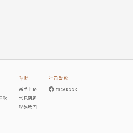
活動？
詢與服務眾多產業，審核無數公司的財務報表，並熟知各產業
視重點，並從投資的角度，帶領讀者一窺各產業財報數字的評
以及「投資類」。前者以名詞及公式解釋為主，後者以粗淺的
幫助
社群動態
別於其他書籍，針對投資類股細分出商業模式或財報特殊性較
的優劣標準，掌握最正確的投資觀念。
新手上路
facebook
條款
常見問題
產業的資產負債表／損益表／現金流量表的特色，更教投資人
聯絡我們
ＱＡ，大會計師直接坦白又搔著癢處的回答，讓人體會財報科