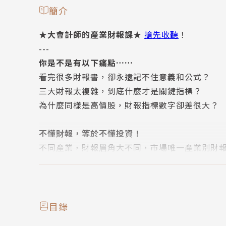
簡介
★大會計師的產業財報課★
搶先收聽
！
---
你是不是有以下痛點……
看完很多財報書，卻永遠記不住意義和公式？
三大財報太複雜，到底什麼才是關鍵指標？
為什麼同樣是高價股，財報指標數字卻差很大？
不懂財報，等於不懂投資！
不同產業，財報眉角大不同，市場唯一產業別財
全球四大會計師事務所所長，以審閱無數財報的
首度親筆破解各行業財報的關鍵數字
財報投資書沒讀到這一本，永遠只是半吊子！
目錄
張明輝繼《大會計師教你從財報數字看懂經營本質》