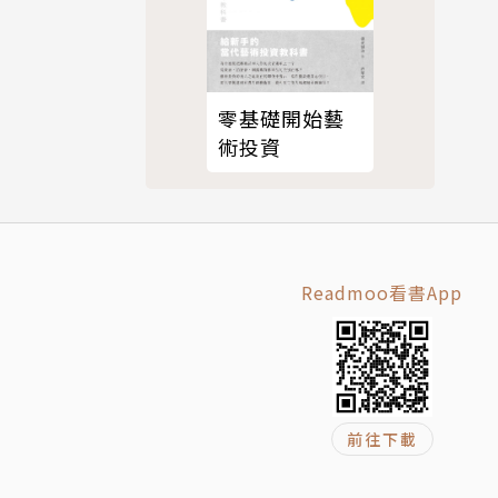
零基礎開始藝
術投資
的商業模式
估眉角。
會計概念為
Readmoo看書App
高的「7大
如何從財報
前往下載
目背後的奧