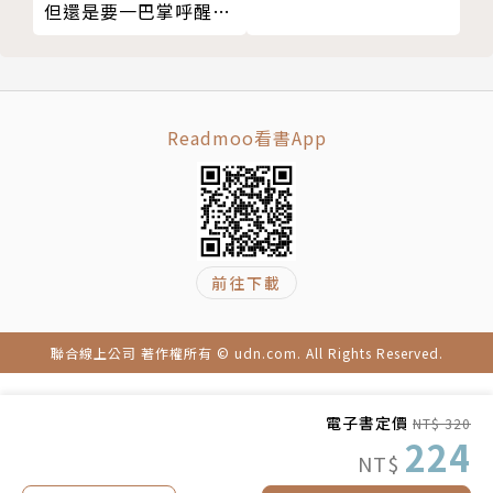
但還是要一巴掌呼醒
高的自由度為目標，期望接觸到工作室的讀者、學生都
你！
能更加自在地活著。創辦人為Dana與亞瑟。
文飛(Dana)
Readmoo看書App
台大國企畢業，卻走入戀愛產業中創業，成為AWE情
感工作室創辦人。興趣是找尋真相與通達宇宙萬物的道
理，尤其是跟人有關的事。期望自己好好當個人，總是
寫出最真實的自己來面對讀者。
前往下載
經歷不多也不少，不足掛齒，直接閱讀文字感受最快
聯合線上公司 著作權所有 © udn.com. All Rights Reserved.
速。
電子書定價
出版作品：《是男人沒有眼光，還是妳不懂得發光》、
NT$ 320
224
《戀愛力》
NT$
FB粉專：文飛-Dana