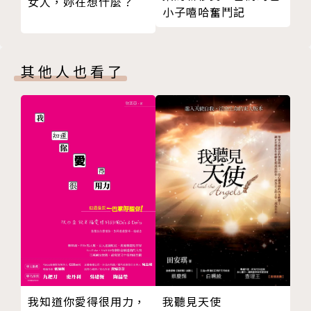
女人，妳在想什麼？
小子嘻哈奮鬥記
版權頁
我喜歡橘子的多汁，可是它不脆；我喜歡蘋果的脆，但
它不多汁。
我沒辦法做決定，為什麼不能又脆又多汁？
其他人也看了
如果你喜歡橘子的多汁，就接受它不脆；如果你喜歡蘋
果的脆，就接受它不多汁。
停止尋找唯一正解，你用什麼觀點決定你的答案，
再好的事都有必須付出的代價。
作者簡介
AWE情感工作室
台灣第一個同時擁有教男、教女教練的戀愛教學團隊，
以關係議題為中心，致力於以簡單容易理解的方式破解
我知道你愛得很用力，
我聽見天使
難解的關係問題。工作室的主旨以在感情關係中獲得更