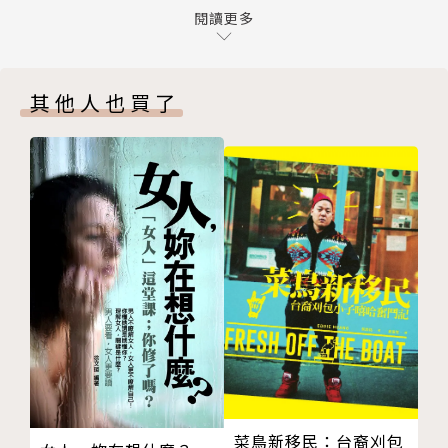
真相四：沒有什麼選擇比較好或比較壞
閱讀更多
人。
真相五：殘酷的不是現實，是幻想
啟動保護自己的機制，進入受害者的角色，逃避去理解
真相六：失戀是鏡子，照出你不想面對的自己
他的立場和選擇。
其他人也買了
Chapter 3 關於分手的過去、現在、未來
從過去、現在、未來療癒自己
關於「盲點」──你想要做的，跟真正做的不一樣
過去：分手是交往前就決定好的事
給沙漠中快要渴死的人一百萬，覺得我對他很好吧！
現在：誠實面對自己的所有情緒，釐清成因
當他說「我不要一百萬拜託給我一杯水」的時候，
未來：對未來的想像，都源自於自我定義
憤怒的問著：「我給了你我的所有你為什麼還不滿
分手／被分手的人在想什麼？
足？」
Chapter 4 關於那些政治不正確的議題
背叛與不忠的人也很受傷？
從「為什麼我都做成這樣了還不夠！」
渣男渣女值得被愛嗎
轉變到「原來我並不是做對方希望我做的事，而是我自
給第三者的三個觀點
以為好的事。」
Chapter 5 關於下一次戀愛
在愛之前，學會尊重
關於「正確解答」──沒有什麼比較好或比較壞
談一輩子的戀愛：感情變淡與時間無關
菜鳥新移民：台裔刈包
橘子和蘋果哪個是最棒的水果？