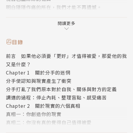
明白隱隱作痛的所在，我們才能不再遺憾。
不怪你，也不怪他，
閱讀更多
即使分手，我們也要能夠理解彼此為什麼做出這樣的選
擇
目錄
前言 如果他必須要「更好」才值得被愛，那愛他的我
關於「內耗」──因為害怕受傷，內心產生的無限小劇
又是什麼？
場。
Chapter 1 關於分手的迷惘
剛剛的語氣很差，是不是覺得我煩了？
分手使認知與現實產生了衝突
最近對我很冷淡，是不是外面有女人／男人了？
分手打亂了我們原本對於自我、關係與對方的定義
他這樣講話一定是因為他在嫌棄我，原來我在他心中這
調適的過程：停止內耗、整理盲點、感受痛苦
麼不美好。
Chapter 2 關於現實的六個真相
為什麼這麼不公平？為什麼總是我在承受？我一定要討
真相一：你創造你的現實
回一點公道！
真相二：你沒有真的覺得自己值得被愛
真相三：夠不夠好，一點都不重要
在感情狀況不如預期的時候，我們容易把對方當成大惡