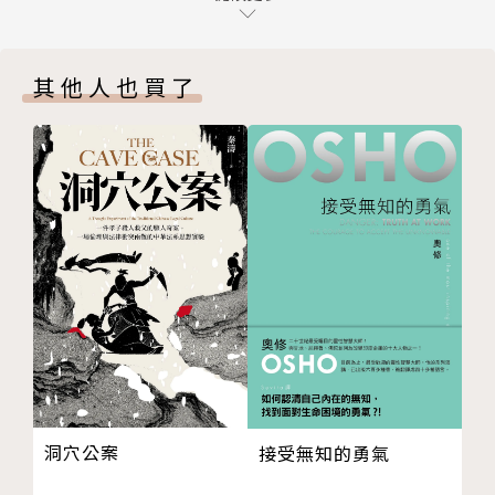
一、清教徒的思想貢獻
二、對制度實踐的考察與反思
其他人也買了
第二節 十誡判決與設立條款
一、簡介案情和判決意見
二、引發爭議的判例與規則
三、競爭格局中的理論原則
四、與解釋方法相關的考察和反思
五、小結
第四章 婚姻篇：西方歷史的考察與傳承
第一節 歷史視界中的西方婚姻制度
一、引言
二、古代希臘和羅馬社會中的婚姻觀
三、聖經對婚姻的教導
四、教父傳統中的婚姻觀
洞穴公案
接受無知的勇氣
第二節 離婚可否：再思基督徒離婚的正當理由
一、舊約聖經的教導