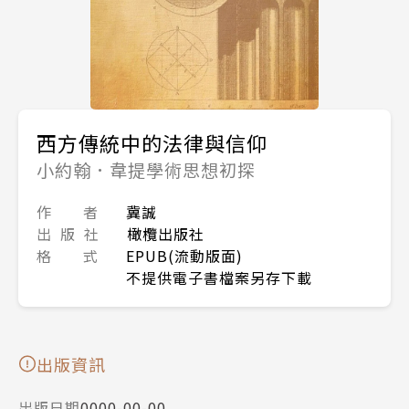
西方傳統中的法律與信仰
小約翰．韋提學術思想初探
作 者
冀誠
出 版 社
橄欖出版社
格 式
EPUB(流動版面)
不提供電子書檔案另存下載
出版資訊
出版日期
0000-00-00