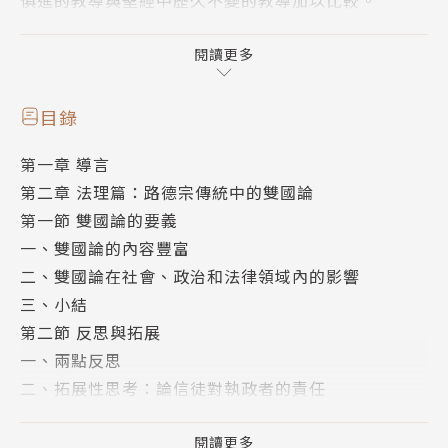
本書是作者多年研究的精華，全書共分四章，第一章為
導言。第二章從法理學的角度，以路德思想體系中的雙
閱讀更多
國論為例，來解析信仰變革的內容及其對社會、政治與
法律的影響。第三章從憲法學的角度來考察信仰自由在
目錄
美國歷史上的演變與實踐。第四章從婚姻家庭的角度來
第一章 導言
考察西方傳統的演進與傳承。
第二章 法理篇：路德宗傳統中的雙國論
第一節 雙國論的要義
一、雙國論的內容豐富
二、雙國論在社會、政治和法律領域內的影響
三、小結
第二節 反思與拓展
一、兩點反思
二、拓展性思考：論信徒對執政者的責任
第三章 憲法篇：宗教條款的淵源與實踐
第一節 盟約神學與美國憲法
閱讀更多