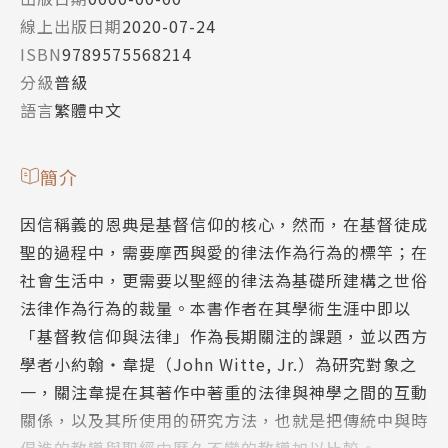
線上出版日期
2020-07-24
ISBN
9789575568214
分級
普級
語言
繁體中文
簡介
因信稱義的恩典是基督信仰的核心，然而，在基督徒成
聖的過程中，需要摩西與愛的律法作為行為的標竿；在
社會生活中，更需要以聖經的律法為基礎所建構之世俗
法律作為行為的裁量。本書作者在其學術生涯中即以
「基督教信仰與法律」作為長期關注的課題，並以西方
學者小約翰‧韋提（John Witte, Jr.）為研究對象之
一，關注韋提在其著作中著重的法律與神學之間的互動
關係，以及其所使用的研究方法，也就是把傳統中與時
俱進的教導與聖經中歷久不變的教導加以比較。