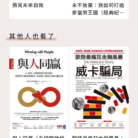
預見未來自我
永不放棄：我如何打造
買屋訊息，這樣判斷
財商集團講師
麥當勞王國（經典紀念
買屋時要破解的話術
現任：橫大義有限公司股東、 王派宏財商集團財務教
版）
賣屋一定要破解的話術
練
Facebook「學校老師沒教的賺錢秘密」粉絲頁版主，
其他人也看了
目前擁有近20萬粉絲
www.facebook.com/richforce88
施文彥
出社會後認知上班無法變有錢，在學習投資技巧後，開
始當起包租公至今九年的時間
從上班時存下的數十萬，至今身價超過千萬的包租公--
替1000位以上人士解決過房地產相關問題並協助許多
年輕人成為包租公
學歷：國立台北科技大學
經歷：工程師、電子業業務
現任：橫大義有限公司股東、百事室內設計創意總監、
歐陸最瘋狂金融風暴：