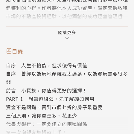
健獲利的心得。作者將他本人成功置產，鎖定套房收租
市場的不動產投資經驗，以他獨創的成功經營管理哲
學，整理出一套大家都能輕鬆複製的實用範例，同時賺
價差及房租，創造持續性收入，提早30年享受退休樂
閱讀更多
活夢。
目錄
作者的覺得真的可以提早退休當包租公，其實是來自一
自序 人生不怕傻，但求傻得有價值
名同齡的前輩：
自序 曾經以為房地產離我太遙遠，以為買房需要很多
問：「投資房地產，不是需要很多錢嗎？ 你一開始準
錢
備多少資金？」
前言 小資族，你值得更好的選擇！
前輩淡淡回答：「我當時戶頭不到一萬塊。」
PART 1 想當包租公，先了解錢如何用
「天哪！你是說戶頭裡只有一萬塊嗎？」他們聽了超驚
資金不是關鍵，買到市價七折的房子最重要
訝的！
三個原則，讓你買更多、花更少
沒想到他接著補充說：「事實上只有五千元而已！」
代書與銀行：一定要建立的兩種關係
這一聽非同小可，他們趕緊請教他，到底怎麼開始這一
第一次向親友集資就上手！
切的。