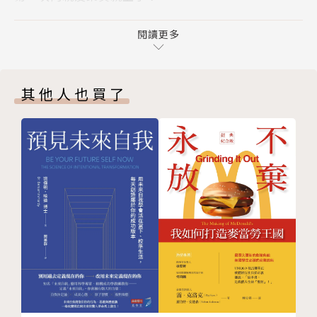
PART 2 成為包租公，從買房開始
沒想到，這一請教，就是七年；七年過去了，
成為包租公的兩大好處
閱讀更多
他們已經是名下有十幾筆收租套房的包租公了，完全實
挑對點，租金收不完
踐不上班賺更多的生活。
懂行情，租金賺更多
其他人也買了
PART 3 租到好房客
五個門道，這樣找房客一定快！
作者簡介
六個溝通關鍵，讓你選到好房客
五個提醒，帶客看房要注意
賴志傑
五種讓利，讓好房客一直住下去
憑藉對房地產熱誠，大學畢業後立即投入房地產實務，
PART 4 完敗奧房客
任職租屋仲介期間拜訪超過500位房東協助管理收租套
八個提醒，讓合約簽得超放心！
房，帶看成交租屋超越千筆，實戰經驗豐富。於王派宏
生活公約與退租需知
集團擔任包租公講師長達六年，期間成功輔導超過百位
不要租給他！務必婉拒的六種房客
學員成為包租公，實現財務自由。自己也是一位快樂的
KO奧房客，就靠六大絕招！
年輕包租公。
七個觀察訣竅，躲開壞房東！
學歷：中國科技大學
PART 5 寧可相信世上有鬼，也不要相信仲介那張嘴
經歷：有巢氏房屋業務、租屋管理公司負責人、王派宏