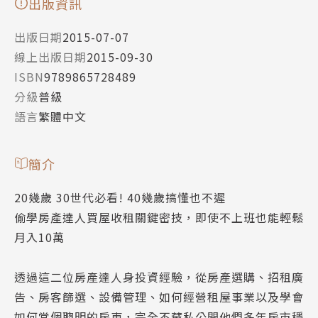
出版資訊
出版日期
2015-07-07
線上出版日期
2015-09-30
ISBN
9789865728489
分級
普級
語言
繁體中文
簡介
20幾歲 30世代必看! 40幾歲搞懂也不遲
偷學房產達人買屋收租關鍵密技，即使不上班也能輕鬆
月入10萬
透過這二位房產達人身投資經驗，從房產選購、招租廣
告、房客篩選、設備管理、如何經營租屋事業以及學會
如何當個聰明的房東，完全不藏私公開他們多年房市穩