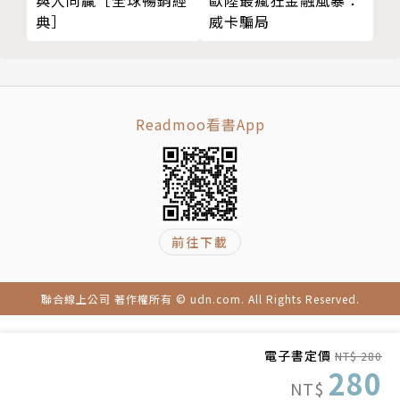
與人同贏［全球暢銷經
威卡騙局
典］
王派宏財商集團財務教練
Facebook「學校老師沒教的賺錢秘密」粉絲頁版主，
目前擁有近20萬粉絲
www.facebook.com/richforce88
Readmoo看書App
前往下載
聯合線上公司 著作權所有 © udn.com. All Rights Reserved.
電子書定價
NT$ 280
280
NT$