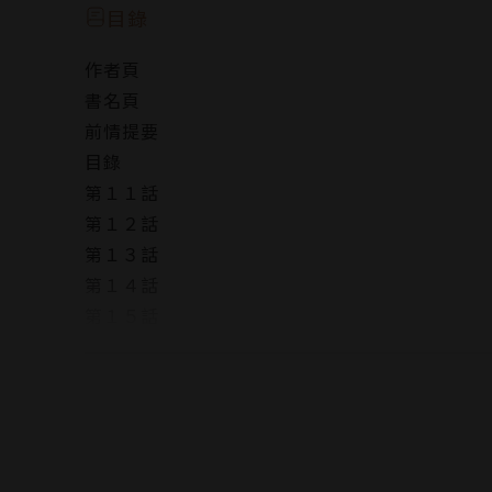
雖然警方提議直接使用已死村民們的頭顱，
目錄
但是一成卻無法接受…
作者頁
書名頁
此時忽然收到「一個人來鐘乳石洞」的第七道命
前情提要
面對執行命令的時限越來越緊迫，
目錄
決定前往與「國王」對峙的一成將會遇見誰呢──
第１１話
作者簡介
第１２話
第１３話
金澤伸明
第１４話
第１５話
〈國王遊戲〉系列小說原作者，目前小說銷量已突
版權頁
封底
山田J太
日本的插畫家、漫畫家。