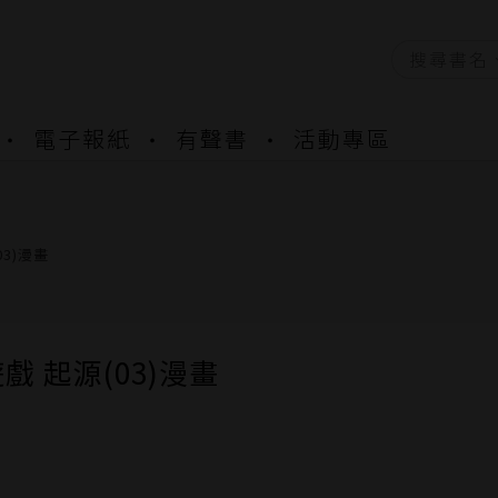
資產合併結果查詢
電子報紙
有聲書
活動專區
書櫃開通申請
與資產合併申請圖文教學
資產合併結果查詢
書櫃開通申請
03)漫畫
戲 起源(03)漫畫