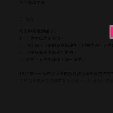
語言
繁體中文
簡介
國王遊戲規則如下：
1、全體村民強制參加。
2、收到國王傳來的命令簡訊後，絕對要在一天之
3、不遵從命令者將受到懲罰。
4、絕對不允許中途退出國王遊戲。
1977年──位在深山某處極度避免與外界交流
由於第五道命令造成許多人喪命，村民已經銳減至
第六道命令是「獻上村民的頭顱」，
如果未能實行將會被處以「分屍之刑」…!!