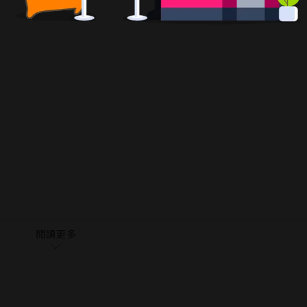
令，
!?
破550萬冊。
閱讀更多