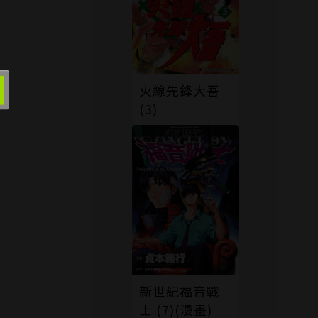
火線先鋒大吾
(3)
新世紀福音戰
士 (7)(漫畫)