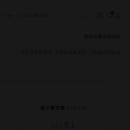
0
琅琅悅讀
琅琅原創
紀念東野圭吾
申請資產合併
查詢合併結果
電子書定價
NT$ 130
91
NT$