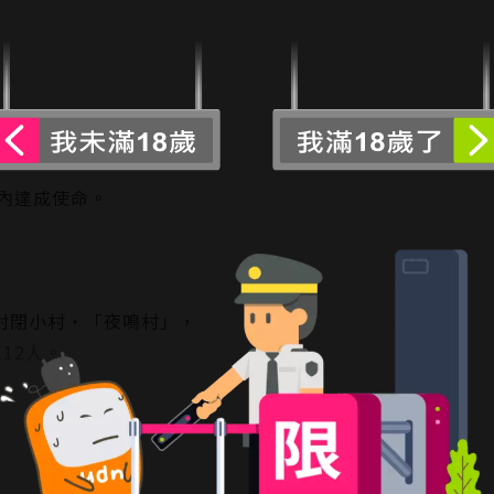
內達成使命。
的封閉小村‧「夜鳴村」，
12人。
閱讀更多