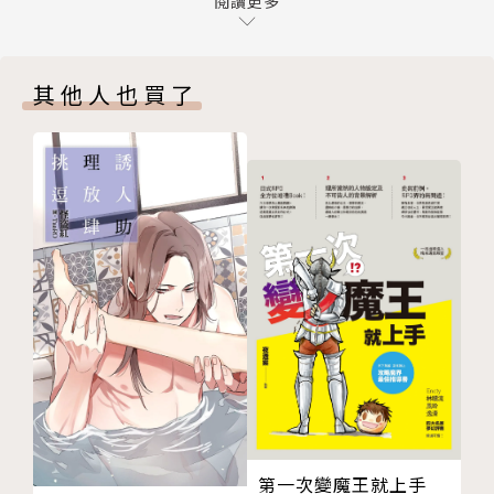
4th verse
閱讀更多
5th verse
6th verse
其他人也買了
outro
版權頁
第一次變魔王就上手