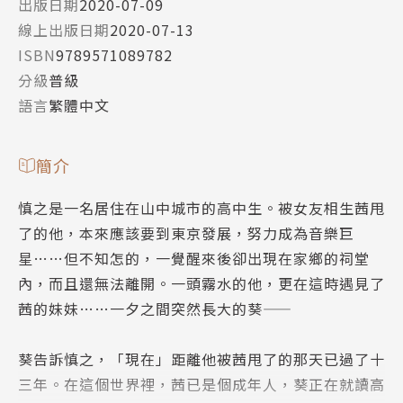
出版日期
2020-07-09
線上出版日期
2020-07-13
ISBN
9789571089782
分級
普級
語言
繁體中文
簡介
慎之是一名居住在山中城市的高中生。被女友相生茜甩
了的他，本來應該要到東京發展，努力成為音樂巨
星……但不知怎的，一覺醒來後卻出現在家鄉的祠堂
內，而且還無法離開。一頭霧水的他，更在這時遇見了
茜的妹妹……一夕之間突然長大的葵――
葵告訴慎之，「現在」距離他被茜甩了的那天已過了十
三年。在這個世界裡，茜已是個成年人，葵正在就讀高