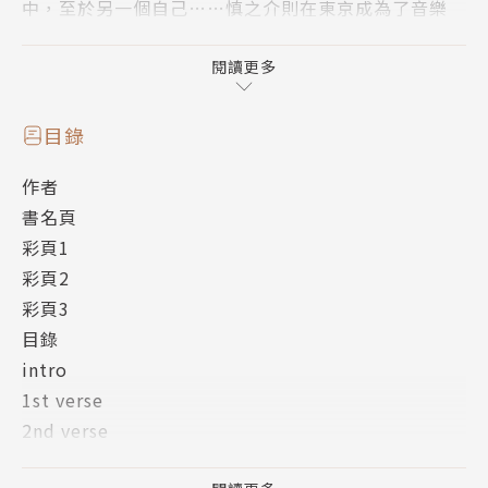
中，至於另一個自己……慎之介則在東京成為了音樂
人。
閱讀更多
過去的夢想實現了……可是，出不了頭的日子卻讓慎之
介苦惱不已。沒想到穿越而來的高中生慎之，卻為他的
目錄
人生帶來意想不到的變化――
作者
書名頁
以葵、茜、慎之介、慎之，四位主角視點撰寫的小說登
彩頁1
場，
彩頁2
徹底補完動畫中未曾提及的細節，粉絲必讀的外傳！
彩頁3
目錄
intro
1st verse
2nd verse
3rd verse