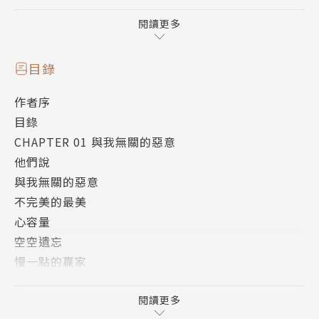
│你只是需要時間，
│以勇氣灌溉土壤，讓眼淚開成花朵！
閱讀更多
網路世代的瞬息萬變與無遠弗屆，
目錄
滿足了各種知識科普、聲光享受、娛樂購物、美食玩樂
作者序
的便利，
目錄
卻也掠奪了獨立思考、直紓自我、暢所欲言的自由權
CHAPTER 01 與我無關的惡意
利，
他們說
在群眾風向或酸民攻擊之下，
與我無關的惡意
有些話再也不敢說，只能在小帳裡說；
不完美的最美
有些痛苦再也無法釋放，感覺自己不斷撞牆；
心容量
有些心情再也不能吐露，只能隱藏直到失去了自己……
空空遺忘
慢一點的贏家
│如果生活可以回歸簡單，心念可以回歸初衷，
此刻
│你會找回快樂嗎？
壞事
閱讀更多
│躲起來，是為了遇見更好的自己。