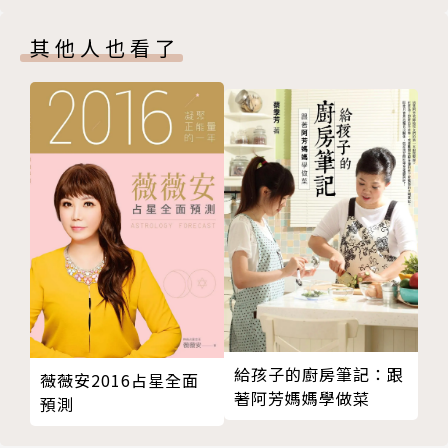
CHAPTER 03 我會長大的我的愛也會
實踐大學服裝設計學系畢業。
信任
其他人也看了
晚安月亮
以簡單的插畫，成為青年世代中知名的圖文創作家及市
沒有結局的故事
集工作者，擁有近20萬名粉絲追蹤。
階梯
因為討厭無所事事的日子，而默默成為一個熱愛達成目
你所牽起的她的手
標的人（笑）。
色素沉澱
最平凡的就是最好的
內心善感卻不擅表露，說不出口的就畫下來，引起共鳴
這一次好好談談
的時候會偷偷地感到開心。
「我愛你」
停損點
Instgram│@luckylulu0212
CHAPTER 04 我想躲起來一下
活著
Good……Bye
給孩子的廚房筆記：跟
薇薇安2016占星全面
安好
著阿芳媽媽學做菜
預測
沒有名字的溫柔