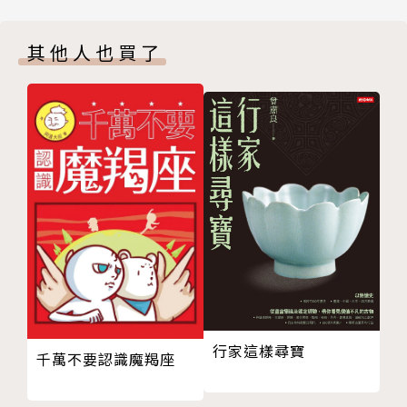
好好做一個「大人」
十字路口
我們渴望像隻貓一樣膩在角落，不被人看見，靜靜舔舐
其他人也買了
焦慮暫停
新添的傷口；
答案
我們渴望著一處明亮的所在，在那裡我們可以擁抱自
CHAPTER 02 我所構築的小宇宙
己，照亮自己……
溫柔的眼睛
如果有些痛苦可以被拯救，如果有些迷失可以被承接，
特別
就請走進光裡、躲在光下，準備好再出發，從來不需要
未來，未來
猶豫。
書籤
讓LuckyLuLu陪伴涵容所有的你。
憎恨清單
閃爍的時光
回頭
作者簡介
挺好的人生
悲觀但正向的我
LuckyLuLu
行家這樣尋寶
化妝
千萬不要認識魔羯座
大掃除
1998，水瓶座，星期五的老大。（星期五是貓咪）