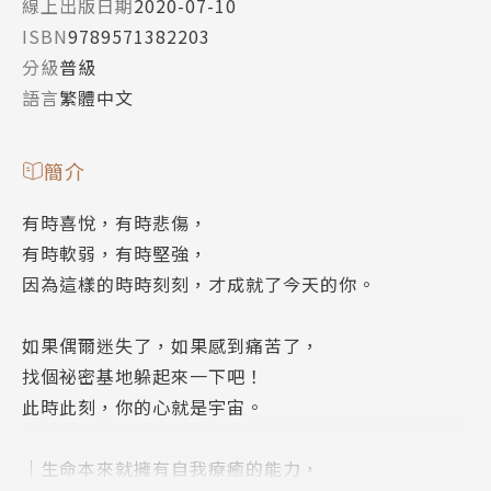
線上出版日期
2020-07-10
ISBN
9789571382203
分級
普級
語言
繁體中文
簡介
有時喜悅，有時悲傷，
有時軟弱，有時堅強，
因為這樣的時時刻刻，才成就了今天的你。
如果偶爾迷失了，如果感到痛苦了，
找個祕密基地躲起來一下吧！
此時此刻，你的心就是宇宙。
│生命本來就擁有自我療癒的能力，