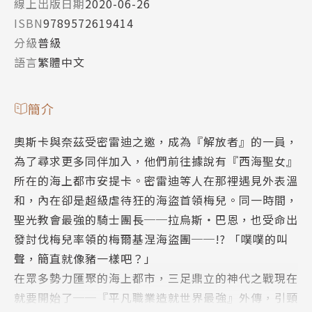
線上出版日期
2020-06-26
ISBN
9789572619414
分級
普級
語言
繁體中文
簡介
奧斯卡與奈茲受密雷迪之邀，成為『解放者』的一員，
為了尋求更多同伴加入，他們前往據說有『西海聖女』
所在的海上都市安提卡。密雷迪等人在那裡遇見外表溫
和，內在卻是超級虐待狂的海盜首領梅兒。同一時間，
聖光教會最強的騎士團長──拉烏斯‧巴恩，也受命出
發討伐梅兒率領的梅爾基涅海盜團──!? 「噗噗的叫
聲，簡直就像豬一樣吧？」
在眾多勢力匯聚的海上都市，三足鼎立的神代之戰現在
就要開始了──『平凡職業造就世界最強』外傳，引頸