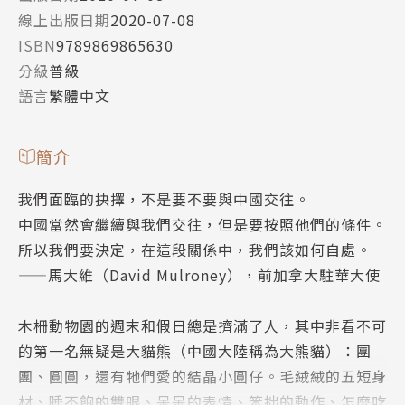
線上出版日期
2020-07-08
ISBN
9789869865630
分級
普級
語言
繁體中文
簡介
我們面臨的抉擇，不是要不要與中國交往。
中國當然會繼續與我們交往，但是要按照他們的條件。
所以我們要決定，在這段關係中，我們該如何自處。
——馬大維（David Mulroney），前加拿大駐華大使
木柵動物園的週末和假日總是擠滿了人，其中非看不可
的第一名無疑是大貓熊（中國大陸稱為大熊貓）：團
團、圓圓，還有牠們愛的結晶小圓仔。毛絨絨的五短身
材、睡不飽的雙眼、呆呆的表情、笨拙的動作、怎麼吃