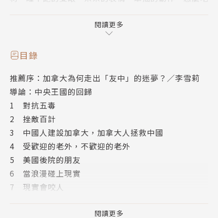
竹子都不膩的好胃口，不僅在全世界擁有大量粉絲，也
成為原產地中國拓展軟實力的重要工具。然而大熊貓並
閱讀更多
不是素食主義者。牠在生物分類上屬於肉食目，牠的祖
先是吃肉的，牠有鋒利的爪子和有力的牙齒，野生大熊
目錄
貓也曾被目擊撲殺草食性動物並且把牠們吃掉。
推薦序：加拿大為何走出「友中」的迷夢？／李雪莉
導論：中央王國的回歸
本書從加拿大與中國長達一百五十年的交往講起。不同
1 對抗五毒
於歐洲各國在十九世紀對中國施加西方帝國主義的侵略
2 挫敵百計
與占領，也不同於美國在二十世紀把中國視為共產主義
3 中國人建設加拿大，加拿大人拯救中國
陣營的一份子而加以圍堵，加拿大與中國的關係源自加
4 受歡迎的老外，不歡迎的老外
拿大傳教士把中國視為一片需要被基督教拯救的苦難大
5 美國後院的朋友
地。傳教士來到中國蓋醫院、建學校、落地生根、甚至
6 當浪漫碰上現實
支持中國共產黨的革命。這些傳教士的後代在共產革命
7 現實會咬人
成功之後，或者留在中國成為新中國的捍衛者，或者回
8 毒蛇一咬
到加拿大成為外交決策圈最為親中的一股勢力。
9 控制訊息
閱讀更多