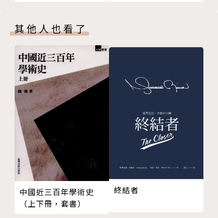
名人推薦
其他人也看了
李雪莉（《報導者》總編輯）
作者簡介
文達峰（Jonathan Manthorpe）
資歷超過四十年的加拿大新聞工作者，1970年代晚期
擔任《多倫多星報》歐洲局局長，1980年代中期效力
索瑟姆報業，奉派駐歐，1989年駐非洲，1993年駐香
港，之後駐溫哥華，為「後媒體集團」（原索瑟姆報
業）撰寫國際事務專欄。現為自由撰稿人，作品散見於
終結者
中國近三百年學術史
iPolitics, Facts and Opinions, The Star, Asia Tim
（上下冊，套書）
es等，著有《禁忌的國家：台灣大歷史》（望春風出