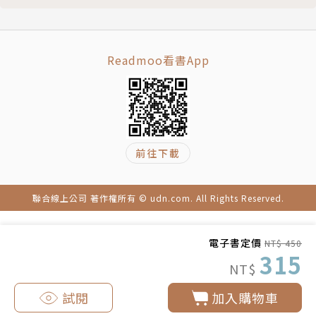
版）。
譯者簡介
Readmoo看書App
王湘瑋
台大心理系畢業，曾於加拿大求學。返國後任職出版
前往下載
社，現為特約編輯，譯有《精神病大流行》（合譯）。
聯合線上公司 著作權所有 © udn.com. All Rights Reserved.
電子書定價
NT$ 450
315
NT$
試閱
加入購物車