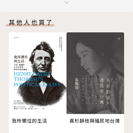
10 控制思想
隨著時局的演進，來到二十一世紀，中國已經不再是過
11 大山：金山銀山
去那個受到欺凌的國家了，反而變成一個不斷利用硬實
其他人也買了
12 別管品質了，感受一下寬度
力威嚇、軟實力滲透、銳實力脅迫其他國家的強權。但
13 誰付錢誰說了算
是加拿大的領導人仍然誤判現實，錯估雙方關係；在此
結論：是該放棄傳教士精神了
同時，中國共產黨及其在地協力者則是不斷地從加拿大
誌謝
人的無知當中獲利。作者在本書以鉅細靡遺的實證指
參考文獻
出，在面對中國共產黨滲透與影響加拿大政界、學界、
譯名對照
媒體界並掌控加拿大華人的行動時，渥太華執政當局不
版權頁
僅沒有能力加以辨識，也缺乏予以因應的措施。
許多加拿大人相信，只要他們多與中共接觸，黨就會感
受到加拿大價值的美好。一旦黨員們見識到自由民主政
體帶來了自由與人權，他們就會迫不及待地推動中國走
上改革之路。但是實情並非如此，他們根本沒有把加拿
真杉靜枝與殖民地台灣
我所嚮往的生活
大的價值放在眼裡。於是作者明白地呼籲加拿大人：是
該放棄傳教士精神的時候了！