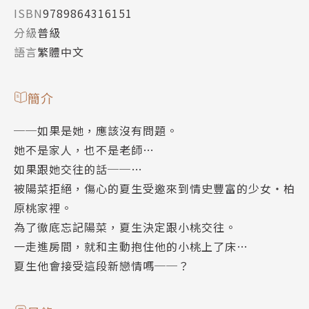
ISBN
9789864316151
分級
普級
語言
繁體中文
簡介
──如果是她，應該沒有問題。
她不是家人，也不是老師…
如果跟她交往的話──…
被陽菜拒絕，傷心的夏生受邀來到情史豐富的少女‧柏
原桃家裡。
為了徹底忘記陽菜，夏生決定跟小桃交往。
一走進房間，就和主動抱住他的小桃上了床…
夏生他會接受這段新戀情嗎──？