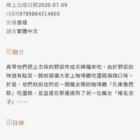
線上出版日期
2020-07-09
ISBN
9789864314805
分級
普級
語言
繁體中文
簡介
真琴他們把上次採的野菜炸成天婦羅來吃，由於野菜的
味道有點苦，茜就提議大家上咖啡廳吃蛋糕換換口味。
於是，他們就前往附近一間魔女開的咖啡廳「孔庫魯西
歐」吃蛋糕，並且還在那邊遇到了另一位魔女「椎名杏
子」……
目錄