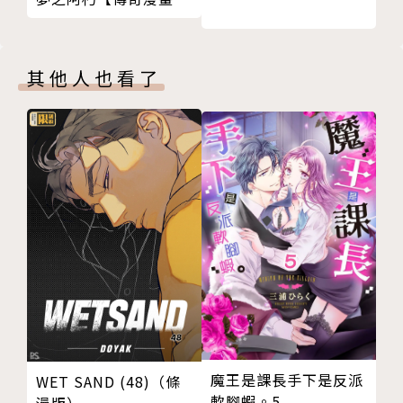
師‧諸星大二郎最新黑
色幽默怪談作品】
其他人也看了
魔王是課長手下是反派
WET SAND (48)（條
軟腳蝦。5