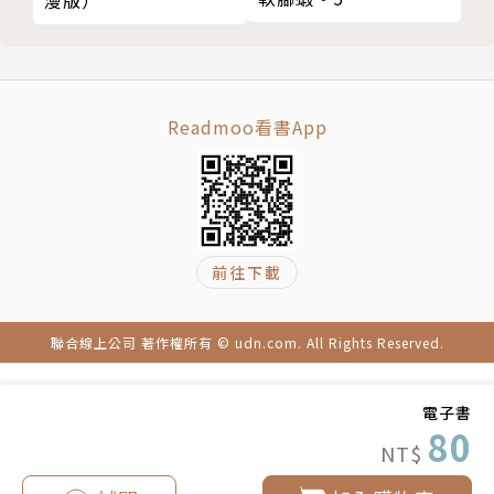
漫版）
Readmoo看書App
前往下載
聯合線上公司 著作權所有 © udn.com. All Rights Reserved.
電子書
80
NT$