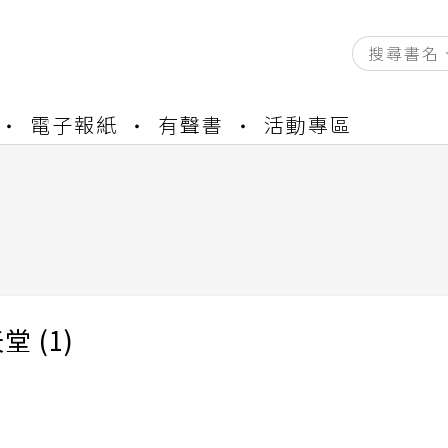
資產合併結果查詢
電子報紙
有聲書
活動專區
書櫃開通申請
與資產合併申請圖文教學
資產合併結果查詢
書櫃開通申請
 (1)