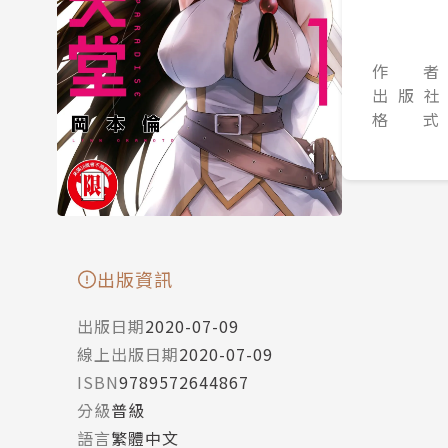
作 者
出 版 社
格 式
出版資訊
出版日期
2020-07-09
線上出版日期
2020-07-09
ISBN
9789572644867
分級
普級
語言
繁體中文