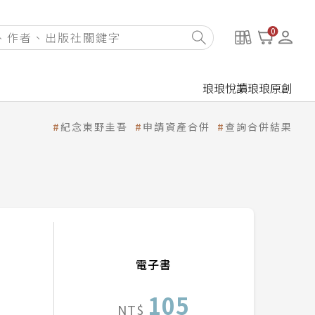
0
琅琅悅讀
琅琅原創
紀念東野圭吾
申請資產合併
查詢合併結果
電子書
105
NT$