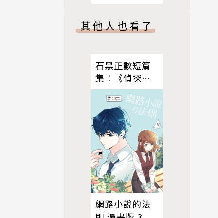
版）
其他人也看了
石黑正數短篇
集：《偵探綺
譚》《正向老
師》
網路小說的法
則 漫畫版 3