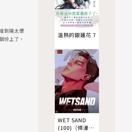
碰到陽太便
溫熱的銀蓮花 7
個份上了，
WET SAND
(100)（條漫