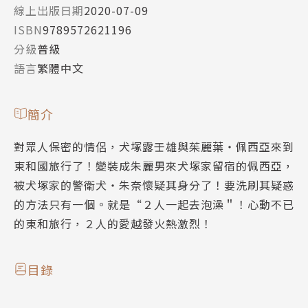
線上出版日期
2020-07-09
ISBN
9789572621196
分級
普級
語言
繁體中文
簡介
對眾人保密的情侶，犬塚露壬雄與茱麗葉‧佩西亞來到
東和國旅行了！變裝成朱麗男來犬塚家留宿的佩西亞，
被犬塚家的警衛犬‧朱奈懷疑其身分了！要洗刷其疑惑
的方法只有一個。就是“２人一起去泡澡＂！心動不已
的東和旅行，２人的愛越發火熱激烈！
目錄