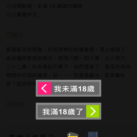
分級
限制級，未滿 18 歲請勿購買
語言
繁體中文
簡介
那個夏天的尾聲，在稻荷神社的廟會裡，兩人相遇了。
由塔羅牌牽起的緣分，鳴海六朗・四十歲、水川雪乃・
二十二歲。在命運的引導下，他們重逢了，甚至在絲絲
細雨中忘情的擁抱，卻——。究竟是魔法，還是騙術
呢？這段戀情一定會順遂。
目錄
其他人也買了