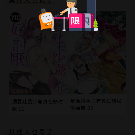
反派角色只有死亡結局
溺愛社長少爺實在好討
漫畫版 02
厭 11
其他人也看了