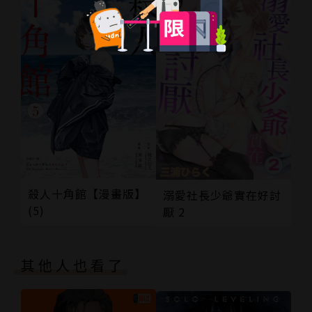
殺人十角館【漫畫版】
溺愛社長少爺實在好討
(5)
厭 2
其他人也看了