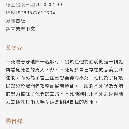
線上出版日期
2020-07-09
ISBN
9789572617304
分級
普級
語言
繁體中文
簡介
不死跟著守護團一起旅行，出現在他們面前的是一個能
夠看見死者的男人‧彭。不死對於自己存在的意義感到
迷惘，而彭為了當上國王想要得到不死。他們為了保護
民眾免於敲門者攻擊而展開遠征，一股將不死視為異端
的勢力擋住了他們的去路。不死能夠利用不死之身與能
力去拯救其他人嗎？這是檢視自我的故事。
目錄