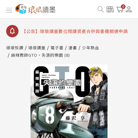
【公告】因 Readmoo 讀墨系統維護中，本站同步暫
0
停部分閱讀服務
【公告】琅琅讀墨數位閱讀資產合併與書櫃開通申請
【公告】琅琅讀墨書櫃開通常見問題
【公告】琅琅讀墨 3 分鐘完成書櫃開通與資產合併申
請圖文教學
琅琅悅讀
琅琅讀墨
電子書
漫畫
少年熱血
【公告】琅琅書店服務升級重要說明及資產合併結果
麻辣教師GTO‧失落的樂園 (8)
查詢
【公告】因 Readmoo 讀墨系統維護中，本站同步暫
停部分閱讀服務