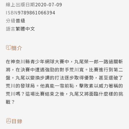
線上出版日期
2020-07-09
ISBN
9789861066394
分級
普級
語言
繁體中文
簡介
在神奈川縣青少年網球大賽中，丸尾榮一郎一路過關斬
將，在決賽中遭遇強勁的對手荒川寬。比賽進行到第二
盤，丸尾以變換步調的打法逐步取得優勢，甚至還破了
荒川的發球局。他真能一雪前恥，擊敗素以威力著稱的
荒川嗎？這場比賽結束之後，丸尾又將面臨什麼樣的挑
戰？
目錄