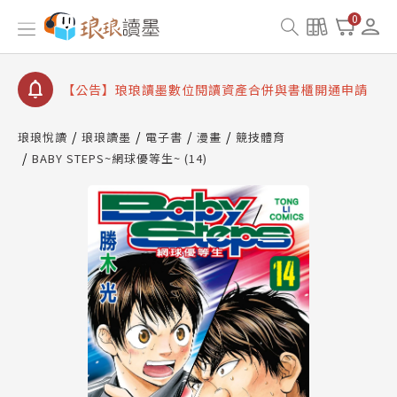
【公告】因 Readmoo 讀墨系統維護中，本站同步暫
0
停部分閱讀服務
【公告】琅琅讀墨數位閱讀資產合併與書櫃開通申請
【公告】琅琅讀墨書櫃開通常見問題
【公告】琅琅讀墨 3 分鐘完成書櫃開通與資產合併申
請圖文教學
琅琅悅讀
琅琅讀墨
電子書
漫畫
競技體育
【公告】琅琅書店服務升級重要說明及資產合併結果
BABY STEPS~網球優等生~ (14)
查詢
【公告】因 Readmoo 讀墨系統維護中，本站同步暫
停部分閱讀服務