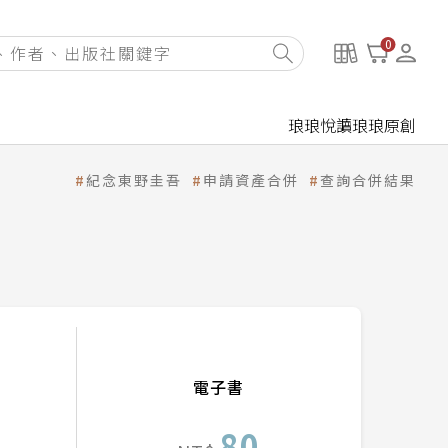
0
琅琅悅讀
琅琅原創
紀念東野圭吾
申請資產合併
查詢合併結果
電子書
80