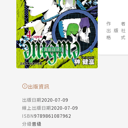
作 者
出 版 社
格 式
出版資訊
出版日期
2020-07-09
線上出版日期
2020-07-09
ISBN
9789861087962
分級
普級