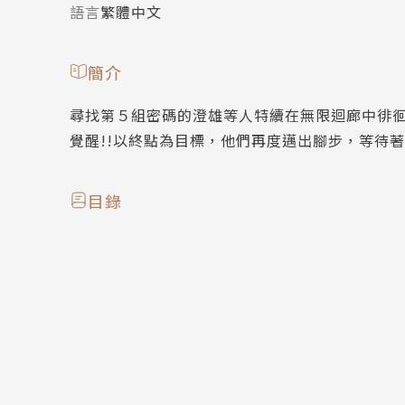
語言
繁體中文
簡介
尋找第５組密碼的澄雄等人特續在無限迴廊中徘
覺醒!!以終點為目標，他們再度邁出腳步，等待著
目錄