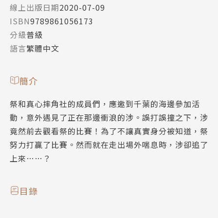
線上出版日期
2020-07-09
ISBN
9789861056173
分級
普級
語言
繁體中文
簡介
祭和真心摔角社的成員們，應邀到千葉的海邊參加活
動，意外遇見了正在那邊衝浪的涉。誤打誤撞之下，涉
竟然前去觀看祭的比賽！為了不讓真實身分被知道，祭
努力打贏了比賽。然而就在走出場外喘息時，涉卻追了
上來……？
目錄