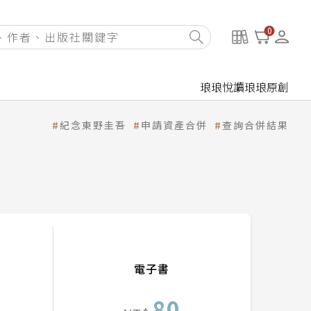
0
琅琅悅讀
琅琅原創
紀念東野圭吾
申請資產合併
查詢合併結果
電子書
80