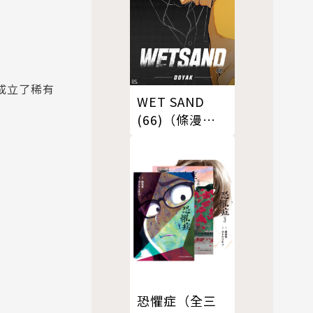
界成立了稀有
WET SAND
(66)（條漫
版）
恐懼症（全三