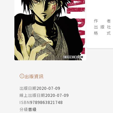
作 者
出 版 社
格 式
出版資訊
出版日期
2020-07-09
線上出版日期
2020-07-09
ISBN
9789863821748
分級
普級