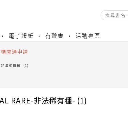
電子報紙
有聲書
活動專區
資產合併結果查詢
中，本站同步暫停部分閱讀服務
書櫃開通申請
與資產合併申請圖文教學
E-非法稀有種- (1)
資產合併結果查詢
中，本站同步暫停部分閱讀服務
GAL RARE-非法稀有種- (1)