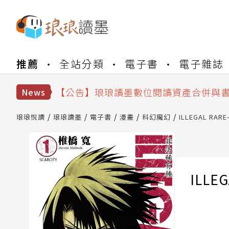
推薦
全站分類
電子書
電子雜誌
【公告】琅琅書店服務升級重要說明及
【公告】因 Readmoo 讀墨系統維護
【公告】琅琅讀墨數位閱讀資產合併與
News
【公告】琅琅讀墨書櫃開通常見問題
【公告】琅琅讀墨 3 分鐘完成書櫃開通
琅琅悅讀
琅琅讀墨
電子書
漫畫
科幻魔幻
ILLEGAL RAR
【公告】琅琅書店服務升級重要說明及
【公告】因 Readmoo 讀墨系統維護
ILLE