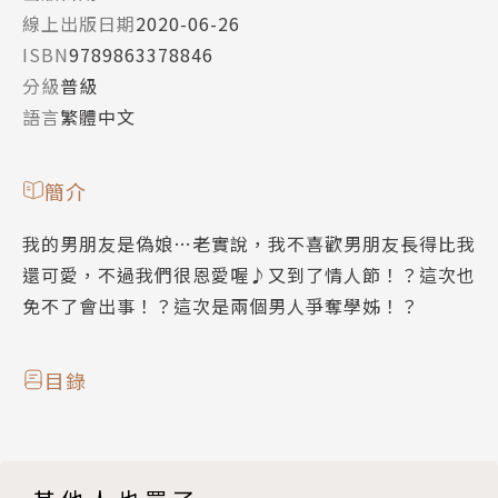
線上出版日期
2020-06-26
ISBN
9789863378846
分級
普級
語言
繁體中文
簡介
我的男朋友是偽娘…老實說，我不喜歡男朋友長得比我
還可愛，不過我們很恩愛喔♪又到了情人節！？這次也
免不了會出事！？這次是兩個男人爭奪學姊！？
目錄