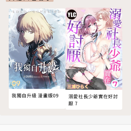
我獨自升級 漫畫版09
溺愛社長少爺實在好討
厭 7