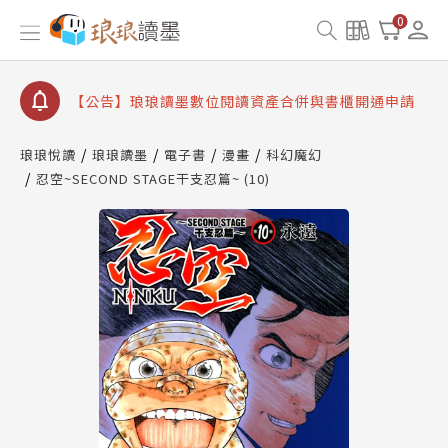
【公告】琅琅書店服務升級重要說明及資產合併結果
0
查詢
【公告】因 Readmoo 讀墨系統維護中，本站同步暫
停部分閱讀服務
【公告】琅琅讀墨數位閱讀資產合併與書櫃開通申請
【公告】琅琅讀墨書櫃開通常見問題
琅琅悅讀
琅琅讀墨
電子書
漫畫
科幻魔幻
【公告】琅琅讀墨 3 分鐘完成書櫃開通與資產合併申
忍空~SECOND STAGE干支忍篇~ (10)
請圖文教學
【公告】琅琅書店服務升級重要說明及資產合併結果
查詢
【公告】因 Readmoo 讀墨系統維護中，本站同步暫
停部分閱讀服務