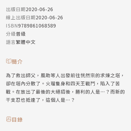
出版日期
2020-06-26
線上出版日期
2020-06-26
ISBN
9789861068589
分級
普級
語言
繁體中文
簡介
為了救出師父，風助等人出發前往恍然宗的求煉之塔，
卻在塔內分散了。火瑠隻身和四天王戰鬥，陷入了苦
戰。在放出了最後的大絕招後，勝利的人是…？而新的
干支忍也抵達了，這個人是…？
目錄