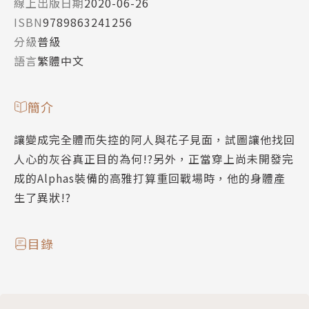
線上出版日期
2020-06-26
ISBN
9789863241256
分級
普級
語言
繁體中文
簡介
讓變成完全體而失控的阿人與花子見面，試圖讓他找回
人心的灰谷真正目的為何!?另外，正當穿上尚未開發完
成的Alphas裝備的高雅打算重回戰場時，他的身體產
生了異狀!?
目錄