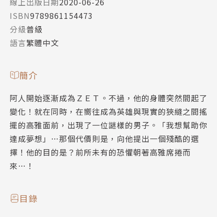
線上出版日期
2020-06-26
ISBN
9789861154473
分級
普級
語言
繁體中文
簡介
阿人開始逐漸成為ＺＥＴ。不過，他的身體突然間起了
變化！就在同時，在嚮往成為英雄與現實的狹縫之間搖
擺的高雅面前，出現了一位謎樣的男子。「我想幫助你
達成夢想」…那個代價則是，向他提出一個殘酷的選
擇！他的目的是？前所未有的恐懼朝著高雅席捲而
來…！
目錄