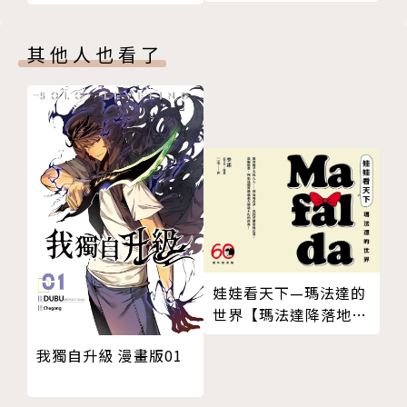
其他人也看了
娃娃看天下—瑪法達的
世界【瑪法達降落地球
60週年紀念版．珍藏合
我獨自升級 漫畫版01
集】