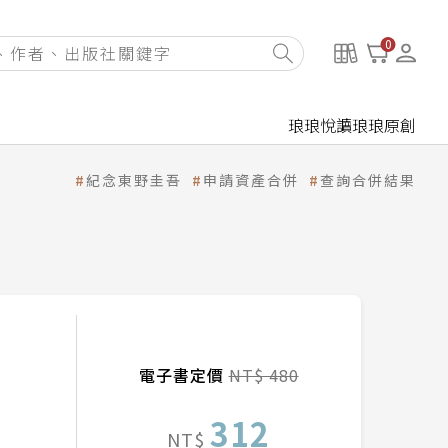
0
琅琅悅讀
琅琅原創
紀念東野圭吾
申請資產合併
查詢合併結果
電子書定價
NT$ 480
312
NT$