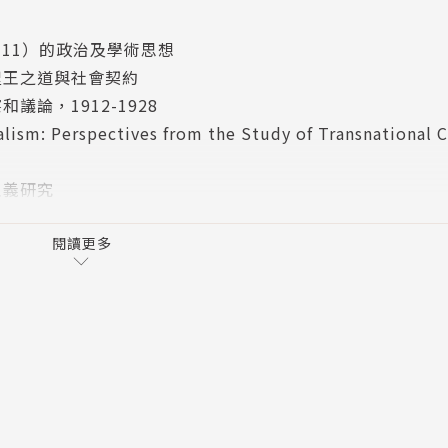
111）的政治及學術思想
聖王之道與社會契約
論，1912-1928
m: Perspectives from the Study of Transnational 
主義研究
想像」：回顧與思考
閱讀更多
話文學理論
期兵書的賞罰思想和自利觀
政治問題