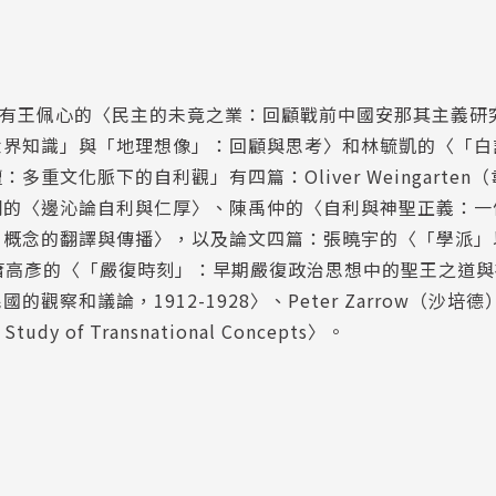
」有王佩心的〈民主的未竟之業：回顧戰前中國安那其主義研
世界知識」與「地理想像」：回顧與思考〉和林毓凱的〈「白
文化脈下的自利觀」有四篇：Oliver Weingarten
綱的〈邊沁論自利與仁厚〉、陳禹仲的〈自利與神聖正義：一
」概念的翻譯與傳播〉，以及論文四篇：張曉宇的〈「學派」
〉、蕭高彥的〈「嚴復時刻」：早期嚴復政治思想中的聖王之道
和議論，1912-1928〉、Peter Zarrow（沙培德
e Study of Transnational Concepts〉。