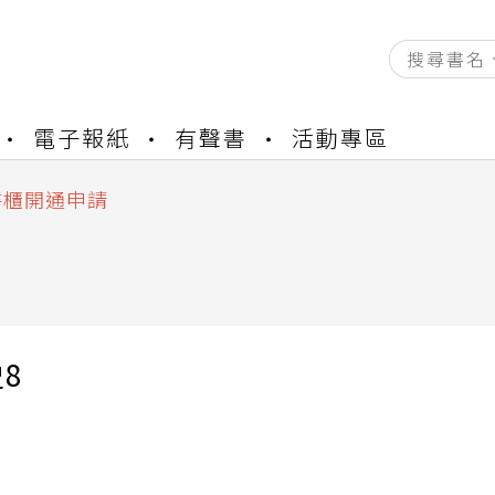
資產合併結果查詢
電子報紙
有聲書
活動專區
中，本站同步暫停部分閱讀服務
書櫃開通申請
與資產合併申請圖文教學
資產合併結果查詢
中，本站同步暫停部分閱讀服務
8