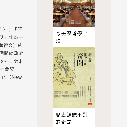
究〉；「研
今天學哲學了
話」作為一
沒
（韋禮文）的
個關於啟蒙
以外：北宋
與社會契
）的〈New
歷史課聽不到
的奇聞