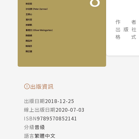
作 者
出 版 社
格 式
出版資訊
出版日期
2018-12-25
線上出版日期
2020-07-03
ISBN
9789570852141
分級
普級
語言
繁體中文