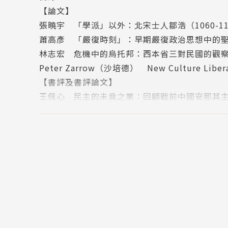
【論文】
張曉宇 「學派」以外：北宋士人鄒浩（1060-1
蕭高彥 「嚴復時刻」：早期嚴復政治思想中的
林志宏 危機中的烏托邦：西本省三對民國的觀察和議
Peter Zarrow（沙培德） New Culture Liberalis
【書評及書評論文】
王佩心 民主的未竟之業：回顧戰前中國安那其
【研究紀要】
潘光哲 創造近代中國的「世界知識」與「地理
林毓凱 「白話」作為一種性質：重探胡適的白
【圓桌論壇】
多重文化脈絡下的自利觀
Oliver Weingarten（韋禮文） 法家與早
陳建綱 邊沁論自利與仁厚
陳禹仲 自利與神聖正義：一個關於啟蒙運動的
陳瑋芬 近代日本「自利」概念的翻譯與傳播