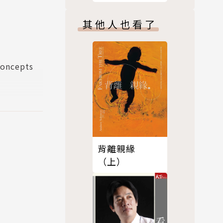
其他人也看了
Concepts
背離親緣
（上）