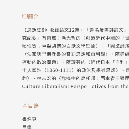
簡介
《思想史8》收錄論文12篇，「書名及書評論文
究紀要」有兩篇：潘光哲的〈創造近代中國的「
種性質：重探胡適的白話文學理論〉；「圓桌論壇：多重
〈法家與早期兵書的賞罰思想和自利觀〉、陳建
運動的政治問題〉、陳瑋芬的〈近代日本「自利
士人鄒浩（1060-1111）的政治及學術思想
約〉、林志宏的〈危機中的烏托邦：西本省三對民國的觀察
Culture Liberalism: Perspe ctives from th
目錄
書名頁
目錄