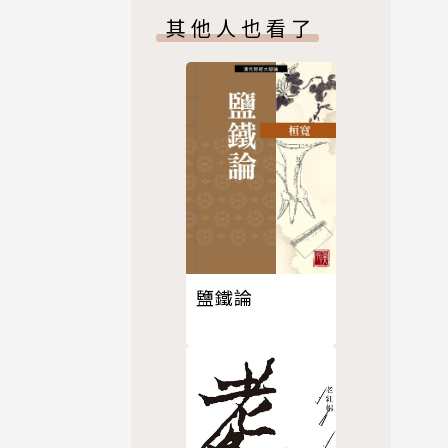
，甚至救
其他人也看了
子帶來的挑
，他透過本
大腦，才能
緒缺陷，還
拉扯，但以
的父母是計
角度看待孩
鹽鐵論
的兩派傳說
後不再想要
憑藉著對孩
嚴、有意義