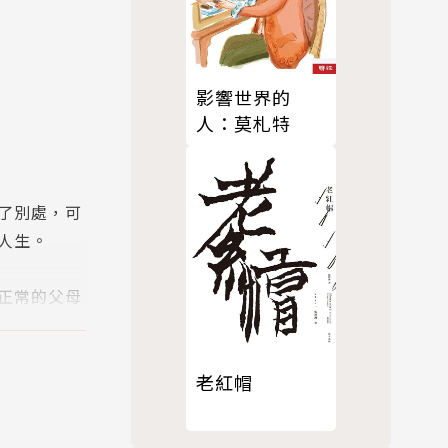
影響世界的
人：莫札特
了別處，可
人生。
正常的父母
出神童、慈
……這本書
的身分認
老紅帽