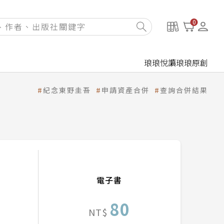
0
琅琅悅讀
琅琅原創
紀念東野圭吾
申請資產合併
查詢合併結果
電子書
80
NT$