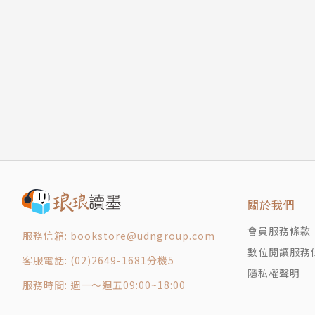
作者簡介
安德魯．所羅門Andrew Solomon
2001年，他在經歷了長年憂鬱症之後，寫出憂
為同志而在成長過程中承受的傷害，展開為期十
《背離親緣》一書，一出版便震驚世界。本書並
他的演講被《Wired》雜誌列入十大必看TED
關於我們
會年度百大好書作家。他獲獎無數，包括美國國
的肯書獎、年度心理類書選、浪達文學獎，以及
會員服務條款
服務信箱: bookstore@udngroup.com
他積極投入多項倡權運動，關注主題包含跨性別
數位閱讀服務
客服電話: (02)2649-1681分機5
臨床心理學教授、美國筆會中心理事會主席、康
隱私權聲明
服務時間: 週一～週五09:00~18:00
耶魯大學精神病學系跨性別精神健康特別顧問、
醫學院訪視委員會、憂鬱症與雙極情感疾患支援