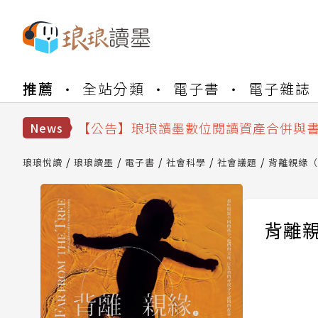
【公告】琅琅書店服務升級重要說明及
推薦
全站分類
電子書
電子雜誌
【公告】因 Readmoo 讀墨系統維護
【公告】琅琅讀墨數位閱讀資產合併與
【公告】琅琅讀墨書櫃開通常見問題
News
【公告】琅琅讀墨 3 分鐘完成書櫃開通
【公告】琅琅書店服務升級重要說明及
琅琅悅讀
琅琅讀墨
電子書
社會科學
社會議題
背離親緣（
【公告】因 Readmoo 讀墨系統維護
背離