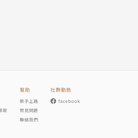
鬱症專書《正午惡魔》，獲得美國國家圖書獎。隔年，他為了
年的訪查和研究，針對三百個擁有異常孩子的家庭進行深入拜
獲得美國國家書評獎。
演講，他也成了《紐約時報》年度暢銷作家、《紐約時報》與美
幫助
社群動態
家多發性節結硬化症協會「美好人生書獎」、全國精神疾病聯
優質紙本書俱樂部新視野獎等十數獎項。
新手上路
facebook
者的權益、精神健康、教育與藝術等。他四處演講，並擔任哥
條款
常見問題
乃爾大學威爾醫學院精神病學講師、耶魯大學貝克萊學院講師
聯絡我們
密西根大學憂鬱症中心主任以及冷泉港實驗室主任。他還是哥
聯盟、紐約人類學院及美國外交關係協會的成員。他獲頒生物