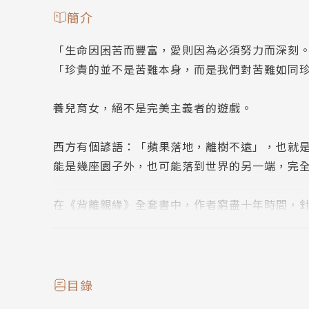
簡介
「生命因困苦而豐富，愛則因為必須努力而深刻
「珍貴的並不是苦難本身，而是我們對苦難如同
養兒育女，絕不是完美主義者的遊戲。
西方有個諺語：「蘋果落地，離樹不遠」，也就
能是幾座園子外，也可能落到世界的另一端，完
在《背離親緣》全套書中，作者窮盡十年時間，
生出聾人後代、芭蕾舞者生出侏儒女兒、華爾街
愛的父母生出殺人犯，以及自閉症、殘障、跨性
就是探討這些掉到另一個世界的果實，他們作為
同，同時也探討了為人父母的重大意義。
目錄