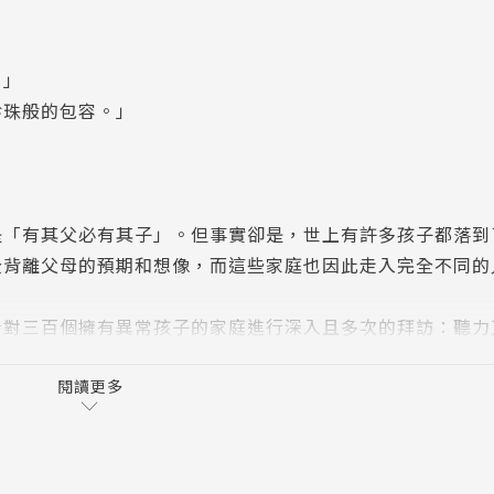
。」
珍珠般的包容。」
是「有其父必有其子」。但事實卻是，世上有許多孩子都落到
全背離父母的預期和想像，而這些家庭也因此走入完全不同的
針對三百個擁有異常孩子的家庭進行深入且多次的拜訪：聽力
精英生出唐氏症寶寶、異性戀父母生出同性戀、平庸的父母生
別、思覺失調（舊譯：精神分製），甚至遭姦成孕生下的孩子
閱讀更多
與家庭成員及社會大眾都格格不入的差異分子，如何尋找自我