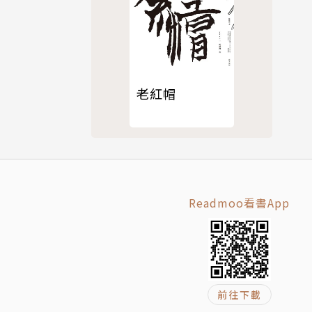
老紅帽
治療自己身
訪，寫成了
國圖書館協
Readmoo看書App
盟紐約分會
倫比亞大學
，同時也是
倫比亞大學
前往下載
精神醫學學