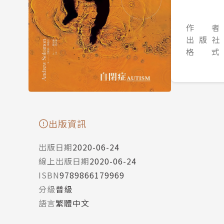
作 者
出 版 社
格 式
出版資訊
出版日期
2020-06-24
線上出版日期
2020-06-24
ISBN
9789866179969
分級
普級
語言
繁體中文