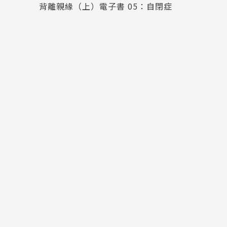
背離親緣（上）電子書 05：自閉症
這些與眾不同的孩子會讓父母經歷痛苦的改變，
贖。愛孩子，就會把實際存在的事物看得比想像
戰，而是不帶偏見、平和地訴說這些家庭所經歷
書告訴我們，珍貴的並不是苦難本身，而是我們
諾貝爾獎得主坎德爾說：「如果我們能了解自閉
了解自閉症。自閉兒往往像是住在自己的世界裡
是表達缺陷，因此照顧這樣的孩子可能讓人心力
自閉症的衝突最為極端的。跟心力交瘁的父母大
畫到義大利旅行卻降落在荷蘭，自閉兒的父母就
子與眾不同之處。
本書統合當代對自閉症的主要研究，也採訪大量
（自閉症孩子在父母轟轟烈烈的英勇戰鬥之後奇
改善孩子的狀況，反而加以歌頌），毫不避諱自
子的情感，激發出內在無與倫比的想像力、創造
的姿態存活下來，從而重新發現為人父母的重大