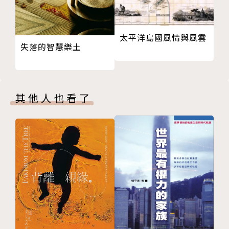
觀地面對孩子帶來的挑戰，而是不帶偏見、平和地訴說
這些家庭所經歷的艱難，並對父母在愛中的掙扎寬厚以
太平洋島國風情與風雲
待。作者並不頌揚苦難，他透過本書告訴我們，珍貴的
失落的智慧樂土
並不是苦難本身，而是我們對苦難如同珍珠般的包容。
思覺失調症和自閉症一樣，只是統稱，也跟自閉症一
樣，至今仍是謎。甚至有神經科學家說了一句名言：
其他人也看了
「思覺失調是神經病理學家的墳墓。」意思是過去沒有
人了解病原，未來也不會有。這種症狀多在十七、八歲
或二十歲初顯現，而父母必須接受這十多年來所認識、
鍾愛的那個孩子，恐已找不回來，即便孩子表面上看起
來仍是同一人。
一開始，幾乎全世界的父母都會認為思覺失調症是入侵
者，如同一層遮蔽物掩蓋了他們鍾愛的孩子，因此務必
想方設法把孩子從綑綁中釋放出來。但其實，思覺失調
症很可能跟阿茲海默症一樣，不是一種「外加」的疾