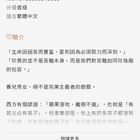
分級
普級
語言
繁體中文
簡介
「生命因困苦而豐富，愛則因為必須努力而深刻。」
「珍貴的並不是苦難本身，而是我們對苦難如同珍珠般
的包容。」
養兒育女，絕不是完美主義者的遊戲。
西方有個諺語：「蘋果落地，離樹不遠」，也就是「有
其父必有其子」。但事實卻是，世上有許多孩子都落到
了別處，可能是幾座園子外，也可能落到世界的另一
端，完全背離父母的預期和想像，而這些家庭也因此走
入完全不同的人生。
閱讀更多