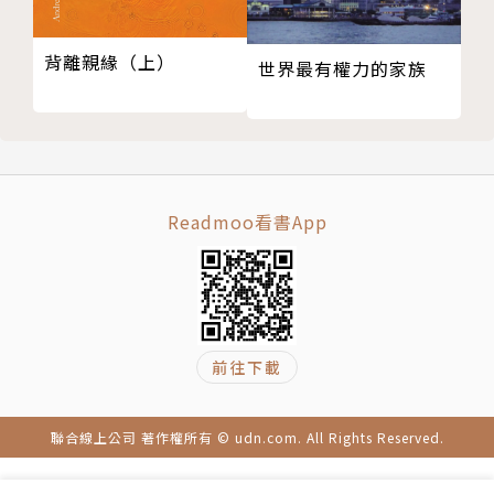
病，而是一種「取代」和「刪除」的病。這種病並未遮
蓋原本認識的那個人，而是在某種程度上削減了這個
背離親緣（上）
世界最有權力的家族
人。思覺失調症殘酷之處正在於，哪些事物會消失而哪
些不會，毫無道理可言。最廣為人知的一點，是思覺失
調症患者會逐漸迷失在另一個世界中，誤以為這個世界
的聲音來自外在，而他和內在世界所建立的關係，變得
比外頭真正的世界更真實、更重要。
Readmoo看書App
本書統合當代對失覺失調的理解、可用的治療方式，並
採訪大量患者及其家庭，揭露思覺失調患者的兩個世
界，一個是真實的世界，充斥著吃藥、逐漸淡去的家人
——彷彿永遠隱居於某個危險的私人星球，永世不得離
前往下載
開，也不得有客人來訪。另一個則是患者腦中的妄想世
界，那個常令外界駭然，事實上更常驚嚇到患者本人的
聯合線上公司 著作權所有 © udn.com. All Rights Reserved.
殘酷世界。