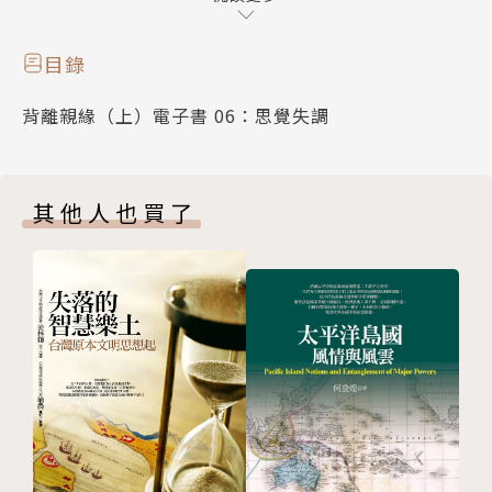
在《背離親緣》全套書中，作者窮盡十年時間，針對三
目錄
百個擁有異常孩子的家庭進行深入且多次的拜訪：聽力
背離親緣（上）電子書 06：思覺失調
正常的父母生出聾人後代、芭蕾舞者生出侏儒女兒、華
爾街精英生出唐氏症寶寶、異性戀父母生出同性戀、平
庸的父母生出神童、慈愛的父母生出殺人犯，以及自閉
其他人也買了
症、殘障、跨性別、思覺失調（舊譯：精神分製），甚
至遭姦成孕生下的孩子……這本書就是探討這些掉到另
一個世界的果實，他們作為與家庭成員及社會大眾都格
格不入的差異分子，如何尋找自我的身分認同，同時也
探討了為人父母的重大意義。
這些與眾不同的孩子會讓父母經歷痛苦的改變，但也讓
父母更了解自己。孩子就像容器，裝著憤怒也裝著喜
悅，甚至救贖。愛孩子，就會把實際存在的事物看得比
想像中的事物還重要。他並未要求所有父母都得堅強樂