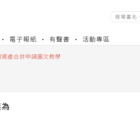
資產合併結果查詢
電子報紙
有聲書
活動專區
書櫃開通申請
與資產合併申請圖文教學
資產合併結果查詢
書櫃開通申請
無為