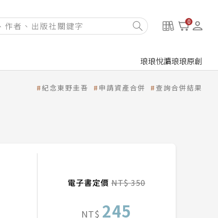
0
琅琅悅讀
琅琅原創
紀念東野圭吾
申請資產合併
查詢合併結果
電子書定價
NT$ 350
245
NT$