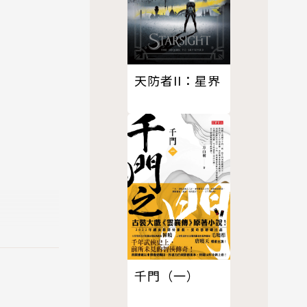
天防者II：星界
千門（一）