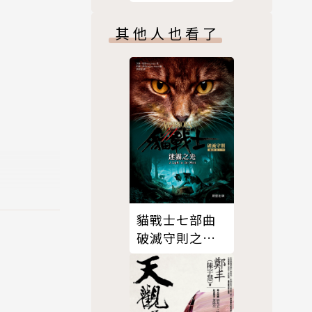
其他人也看了
貓戰士七部曲
破滅守則之
六：迷霧之光