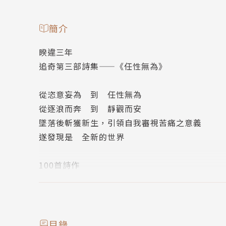
簡介
睽違三年
追奇第三部詩集——《任性無為》
從恣意妄為 到 任性無為
從逐浪而奔 到 靜觀而安
墜落後斬獲新生，引領自我審視苦痛之意義
遂發現是 全新的世界
100首詩作
收錄私密的、跌宕起伏的情感書寫
攸關自身與他人，他人與社會
太過幸福的
教人瘋癲的
目錄