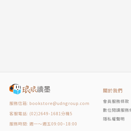
溫存
路
回頭見
精靈
七一八──給Ｗ
我渴望的純熟
別來無恙
沒關係
我愛妳──給Ｃ
第二章 這個秋冬只我一人
那個人死在那年夏天不回來了
關於我們
你還有什麼心事未了
會員服務條款
害人渴望
服務信箱: bookstore@udngroup.com
數位閱讀服務
我不想
客服電話: (02)2649-1681分機5
咒
隱私權聲明
服務時間: 週一～週五09:00~18:00
是我甘願