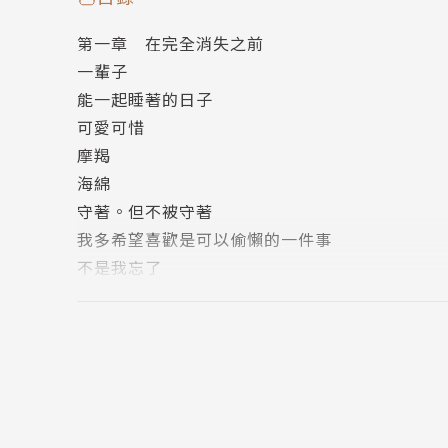
或醜陋，或拷問，或縱情放蕩
第一章 在完全消失之前
一輩子
走過看似一事無成的時光
能一起睡著的日子
此刻再望，皆是滿載豐盈
可愛可惜
摩羯
作者簡介
海綿
守著。但不被守著
追奇
我多希望喜歡是可以偷懶的一件事
不是我忘了
摩羯座Ｏ型，高雄人。畢業於高雄女中、政治大
十一月二十九──給Ｒ
寫字是為了拯救自己，或者更幸運地，也拯救他
擔心
另著有《這裡沒有光》、《結痂》。
冬天就快結束了嗎
偷
Facebook 粉絲頁：www.facebook.com/drech
舟
Instagram：drechi718
暫離