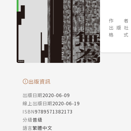
作 者
出 版 社
格 式
出版資訊
出版日期
2020-06-09
線上出版日期
2020-06-19
ISBN
9789571382173
分級
普級
語言
繁體中文