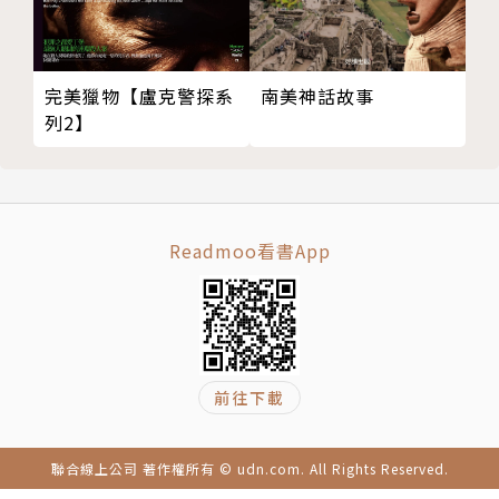
來信。過去承平時節，有些讀者會批評他寫的東西美好
到不夠真實。但是這次瘟疫對世界各地都造成重大傷
害，很多人反而都在找米奇的書，讀了一本還要再讀一
南美神話故事
完美獵物【盧克警探系
本，因為大家需要尋找希望。於是，米奇希望透過自己
列2】
最擅長的說故事，來為人們做些什麼，於是有了《擁抱
的溫度》（Human Touch）的誕生。
這是一本供免費閱讀的小書。每個星期五發表一章，也
由米奇親自錄成有聲書。看過的人如果想支持，可以捐
Readmoo看書App
款給幫助底特律疫情的基金SAY Detroit。他也開放給
世界各地的出版社免費翻譯、上架這部作品。
譯者介紹
吳品儒
前往下載
現職譯者，譯有《如果我們的世界消失了》（寂寞出
聯合線上公司 著作權所有 © udn.com. All Rights Reserved.
版），以及米奇‧艾爾邦多本著作（大塊出版），同時