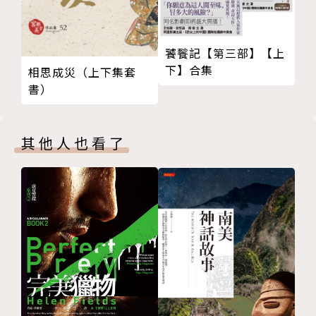
貝比‧魯斯」，每一出手，總能轟出全壘打。米奇的每
本著作都登上紐約時報暢銷排行榜，並有七本曾榮登第
一名的位置，歷時不墜。包括經典回憶錄《最後14堂
饕餮記【第三部】【上
星期二的課》。他的虛構及非虛構出版作品，全球累積
下】合集
相思成災（上下集套
銷量超過四千萬冊，翻譯成四十七種語言，銷售四十九
書）
國。艾爾邦也創作了獲獎的電視影集、舞台劇及電影劇
本、音樂劇。
其他人也看了
寫作之外，米奇一直是個出色的體育記者，撰寫全國性
報紙專欄三十餘年，曾十三度獲「體育新聞編輯聯合
會」選為全美最佳運動專欄作家。他也是慈善家，二○
○六年，在家鄉底特律成立S.A.Y. Detroit這個傘形組
織，統合管理九所慈善機構。二○一○年，海地大地震
後，他接手了海地一間孤兒院「海地有信孤兒院」（H
ave Faith Haiti Orphanage），米奇與妻子潔寧膝下
無子，他將52位院童視為家人，每月定期訪視。
在新冠病毒疫情肆虐美國時，米奇收到世界各地讀者的