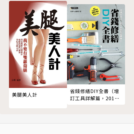
老薑 老薑樹子冬瓜醬
青草 香椿菜脯辣椒醬
藥膳 人蔘枸杞料酒
鳳梨 鳳梨豆豉醬
葡萄 葡萄紅茶果醬
桂圓 桂圓紅棗醬
謝天謝地吃飽吃巧．人生調味
油蔥酥 豬油蔥酥醬
麻油 麻油薑醬
烏醋 五香醋辣醬
醬油 馬告清油醬
省錢修繕DIY全書（增
黑糖 香料黑糖
美腿美人計
訂工具詳解篇，2014
椒油 芝麻椒油醬
年全新上市）
苦茶 桂花苦茶薑油