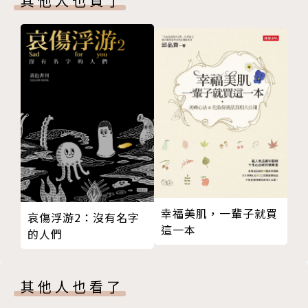
其他人也買了
鹹魚 鹹魚雞粒醬
專注於：
魚乾 香菇蔥蒜扁魚醬
品牌創新研究與行銷
菜乾 筍乾蝦蒜醬
故事化行銷
鹹豬肉 鹹豬肉芹菜醬
體驗設計
香菇 香菇芹菜辣油醬
節氣飲食設計開發
烏魚子 烏魚子蒜苗醬
風土物產設計開發
一樣米要飼百樣人．米食類
米酒 蒸魚露醬
酒釀 菊花甜酒釀醬
紅糟 玫瑰紅糟醬
鹹蛋 鹹蛋冬菜醬
幸福美肌，一輩子就買
綠豆 杏仁豆蒜醬
哀傷浮游2：沒有名字
這一本
花生 花生芝麻醬
的人們
芋頭蕃薯 地瓜麥芽醬
靠山吃山靠海討海．物產類
其他人也看了
蔥蒜韭 蔥蒜豆酥醬