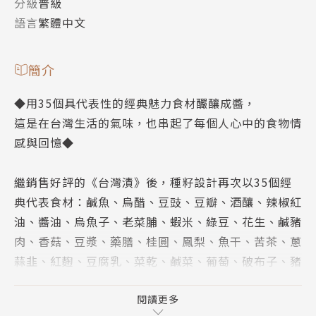
分級
普級
語言
繁體中文
簡介
◆用35個具代表性的經典魅力食材釅釀成醬，
這是在台灣生活的氣味，也串起了每個人心中的食物情
感與回憶◆
繼銷售好評的《台灣漬》後，種籽設計再次以35個經
典代表食材：鹹魚、烏醋、豆豉、豆瓣、酒釀、辣椒紅
油、醬油、烏魚子、老菜脯、蝦米、綠豆、花生、鹹豬
肉、香菇、豆漿、藥膳、桂圓、鳳梨、魚干、苦茶、蔥
蒜韭、紅麴、豆腐乳、菜乾、鹹菜、葡萄、破布子、豬
油、青草、麻油、油蔥酥、黑糖、芋仔蕃薯、米酒、老
薑釅釀成醬，用醬來觸類旁通，以這料理之魂，帶出更
閱讀更多