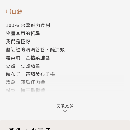
多料理滋味。
目錄
醬，雖不是主食，但是透過醬料，就像靈魂找到了軀
100％ 台灣魅力食材
體，台灣的各色菜餚滋味得以輕易展現。尤其在食安問
物盡其用的哲學
題充斥的年代，吃自己做的醬，最實在！用它入菜烹煮
我們是種籽
出多式創意料理，更能畫龍點睛，吃出食材新鮮美妙滋
醬缸裡的滴滴答答．醃漬類
味，更在美味中品嚐到滿滿幸福感！
老菜脯 金桔菜脯醬
豆豉 豆豉茄醬
作者簡介
破布子 蕃茄破布子醬
漬瓜 蔭瓜仔肉醬
種籽設計
鹹菜 梅干橄欖醬
節氣長河中
豆瓣 丁香辣豆瓣醬
我們是種籽
豆腐乳 腐乳芫荽醬
閱讀更多
自發的、內向的、寧靜的看待尋找自己與土地、與歷
太陽與風拂拂曬曬．乾燥類
史、與人，之間的關係。
蝦米 芋香蝦米醬
想要找出節氣之於生活，情感的印記。